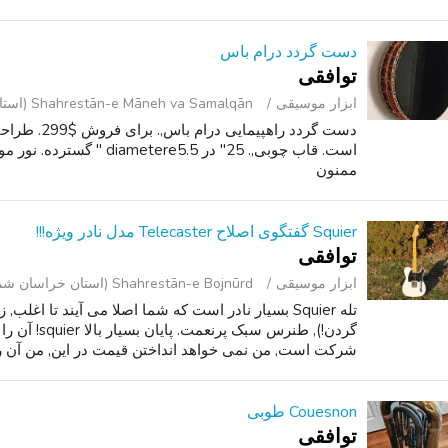
دست گردد درام باس
توافقی
ابزار موسیقی
Shahrestān-e Māneh va Samalqān (استان خراسان شمالی )
دست گردد راه
است. قاب چوبی,. 25" در re5.5
ممنون
Squier گفتگوی اصلاح Telecaster مدل نادر ویژه!!!
توافقی
ابزار موسیقی
Shahrestān-e Bojnūrd (استان خراسان شمالی )
گردن!), طنرس 
شرکت است, من نمی خواهد انداختن قیمت در این, من آن ر
Couesnon طوبی
توافقی