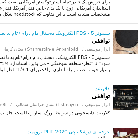
استاندارد آمریکایی زوج با یک بدن خاص فندر آمریکا. فندر عا
مشخصات مشابه است با این تفاوت که headstock شکل های مختلف (به ویژه بزر...
سیمونز PDS - 5 الکترونیک دیجیتال دام درام / تام پد نصب و راه اندازی Hardwa
توافقی
ابزار موسیقی
Shahrestān-e ‘Anbarābād (استان کرمان )
سیمونز PDS - 5 الکترونیکی دیجیتال دام درام /تا
شو
بسیار خوب. نصب و راه اندازی براکت برای 1-1/8" قطر لوله نصب و استقرار براکت...
کلارینت
توافقی
ابزار موسیقی
Esfarāyen (استان خراسان شمالی )
/06
کلارینت دانشجویی در شرایط بزرگ. ساز ویتا است. جان ن
حرفه ای درشکه چی PHT-2020 ترومپت