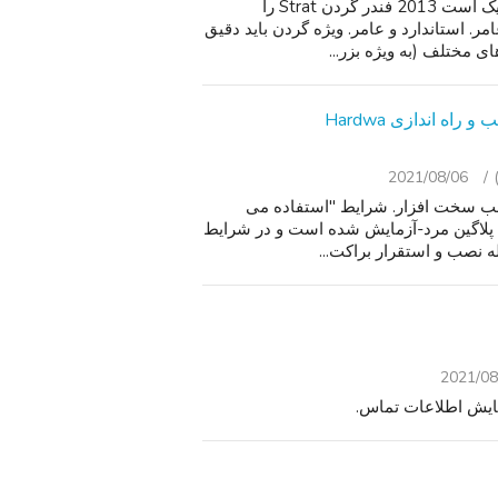
برای فروش یک فندر تمام استراتوکستر آمریکایی است که یک است 2013 فندر گردن Strat را
مر. استاندارد و عامر. ویژه گردن باید دقیق
2021/08/06
م پد با نصب سخت افزار. شرایط "استفاده می
د". 8 "قطر-منطقه سوختگی - می پذیرد استاندارد 1/4" پلاگین مرد-آزمایش شده است و در شرایط
2021/08
مایش اطلاعات تماس.