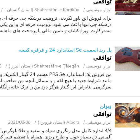
توافقی
ابزار موسیقی
Shahrestān-e Kordkūy (استان گلستان )
برای فروش این باور نکردنی ترومپت درشکه چی حرفه ای
درشکه چی تنها باعث می شود ترومپت حرفه ای و این یکی ا
مسترکارت, ویزا, کشف و تامین مالی با پرداخت های ماهانه کم
پل رید اسمیت Se استاندارد 24 و فرفره کیسه
توافقی
ابزار موسیقی
Shahrestān-e Ţāleqān (استان البرز )
6
من فروش یک استاندارد S Se
مانند شرایط جدید با هیچ لکه و یا مسائل آنچه. من صاحب اص
سرگرمی, بنابراین این گیتار هرگز دود من را ترک خانه رایگان و یا ged
ویولن
توافقی
ابزار موسیقی
Alborz (استان قزوین )
2021/08/06
4/4 اندازه کامل مدل رنگرزی سیاه و سفید و طلا بلوگ
آلمانی. تن بسیار خوب و طرح ریزی. همراه با تعظیم فیبر کر