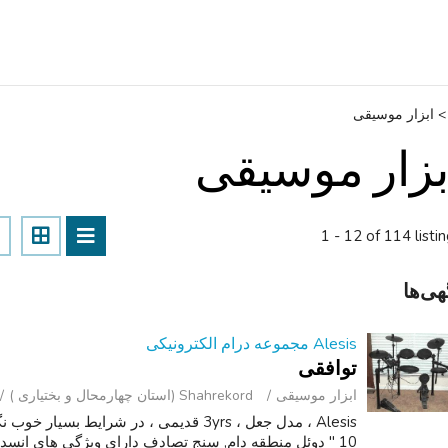
>
ابزار موسیقی
بزار موسیقی
1 - 12 of 114 listi
هی‌ها
Alesis مجموعه درام الکترونیکی
توافقی
ابزار موسیقی
Shahrekord (استان چهارمحال و بختیاری )
Alesis ، مدل جعل ، 3yrs قدیمی ، در شرایط 
10 " دوئل منطقه دام, سنج تصادف دارای ویژگی های انسداد.