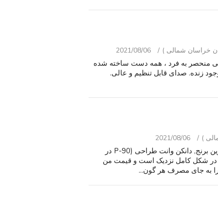
2021/08/06
پیمایی درام باس,. برای فروش $299. طراحی منحصر به فرد ، همه دست ساخته شده
diamete " گسترده. نور موجود زنده. صدای قابل تنظیم و عالی.
2021/08/06
تله Squier بسیار نادر است که شما اصلا می آیند تا اغلب, زین برنج, دانکن وانت طراحی (P-90 در
سبک پرنعمت. پایان بسیار بالا squier! آن را در شکل کامل نزدیک است و قیمت من
ا به جای مصرف هر گون...