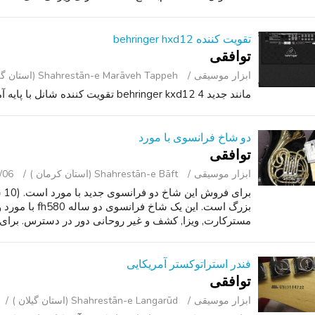
تقویت کننده behringer hxd12
توافقی
ابزار موسیقی
Shahrestān-e Marāveh Tappeh (استان گلستان )
مانند جدید behringer kxd12 4 تقویت کننده شانل با پایه آمپر.
دو شاخ فرانسوی با مورد
توافقی
ابزار موسیقی
Shahrestān-e Bāft (استان کرمان )
/06
برا
بزرگ است. این یک 
مسترکارت, ویزا, کشف و غیر روحانی دور در دسترس. برای
فندر استراتوکستر آمریکایی
توافقی
ابزار موسیقی
Shahrestān-e Langarūd (استان گیلان )