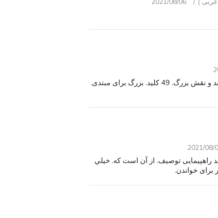
2021/08/06
2
صفحه کلید کاسیو CTK-100 با آداپتور. در شرایط جدید مانند و نقش بزرگ. 49 کلید. بزرگ برای مبتدی.
2021/08/
C به عنوان یک شاخ باند راهپیمایی توصیف. از آن است که. خيلي
ر برای خواندن.