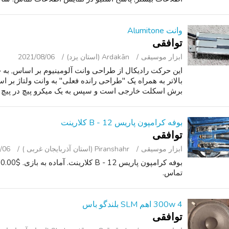
وانت Alumitone
توافقی
ابزار موسیقی
Ardakān (استان یزد)
2021/08/06
این حرکت رادیکال از طراحی وانت آلومینیوم بر اساس, به
بالاتر به همراه یک "طراحی رانده فعلی" به وانت ولتاژ ب
برش اسکلت خارجی است و سپس به یک میکرو پیچ در پیچ با استفاده از
بوفه کرامپون پاریس B - 12 کلارینت
توافقی
ابزار موسیقی
Piranshahr (استان آذربایجان غربی )
/06
تماس.
300w 4 اهم SLM بلندگو باس
توافقی