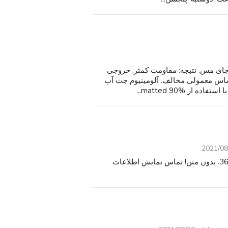
 جای مس. نتیجه: مقاومت کمتر, خروجی
ر اساس معمولی مخالف. آلومینیوم جت آب
 matted 90%...
2021/08
بوفه کرامپون پاریس B - 12 کلارینت. آماده به بازی. $360.00. بدون متن! تماس نمایش اطلاعات