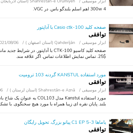
ابزار موسیقی
Shahrestān-e Orūmīyeh (استان آذربایجان غربی )
300w 4 اهم اسلم بلندگو باس. در VGC.
صفحه کلید Casio ctk-100 با آداپتور
توافقی
ابزار موسیقی
Qahderījān (استان اصفهان )
021/08/06
$25. تماس نمایش اطلاعات تماس. اگر علاقه مند.
مورد استفاده KANSTUL گردنه 103 ترومپت
توافقی
ابزار موسیقی
Shahrestān-e Aznā (استان لرستان )
06
مورد استفاده Kanstul مدل OL103
بلند. پایان نقره ای زیبا همراه با مورد هیچ سخنگوی. با تشک
یاماها C1 EP 5-3 پیانو بزرگ. تحویل رایگان
توافقی