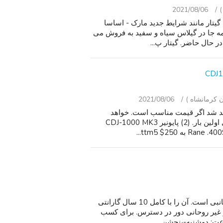
2021/08/06
ARTCORE AF با b70 سبک Bigsby توسط گیتار مانند شرایط جدید مارک - اساسا
مه جا در گیلاس سیاه و سفید به فروش می
در حال حاضر. گیتار پ...
2021/08/06
اهد شد اگر قیمت مناسب است. خواهد
مانیتور فروش نیست تا زمانی که دیگران موارد فروش برای اولین بار. (2) پایونیر CDJ-1000 MK3
برای فروش جدید F. E. ساکس تنور اولدز با مورد و لوازم جانبی است. آن را با کامل 10 سال گارانتی
 و غیر روحانی دور در دسترس. برای کسب
ت: دوشنبه-پنجشن...