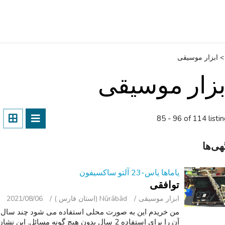
>
ابزار موسیقی
بزار موسیقی
85 - 96 of 114 listi
هی‌ها
یاماها یاس-23 آلتو ساکسیفون
توافقی
ابزار موسیقی
Nūrābād (استان فارس )
2021/08/06
من خریدم این به صورت محلی استفاده می شود چند سال برا
آن را برای استفاده 2 سال بدون هیچ گونه مسا