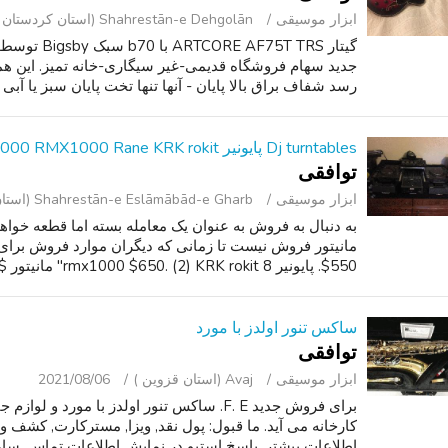
ابزار موسیقی
Shahrestān-e Dehgolān (استان کردستان )
گیتار 75T TRS
جدید سهام فروشگاه قدیمی-غیر سیگاری-خانه تمیز. این ه
رسد شفاف براق بالا پایان - آنها تنها تخت پایان سبز یا آبی 
Dj turntables پایونیر CDJ1000 RMX1000 Rane KRK rokit
توافقی
ابزار موسیقی
Shahrestān-e Eslāmābād-e Gharb (استان کرمانشاه )
به دنبال به فروش به عنوان یک معامله بسته اما قطعه خو
$550. پایونیر rmx1000 $650. (2) KRK rokit 8" مانیتور $400. Rane به ttm5 $250...
ساکس تنور اولدز با مورد
توافقی
ابزار موسیقی
Avaj (استان قزوین )
2021/08/06
کارخانه می آید. ما قبول: پول نقد, ویزا, مسترکارت, کشف
اطلاعات بیشتر, پاسخ استیو در نمایش اطلاعات تماس. ساع