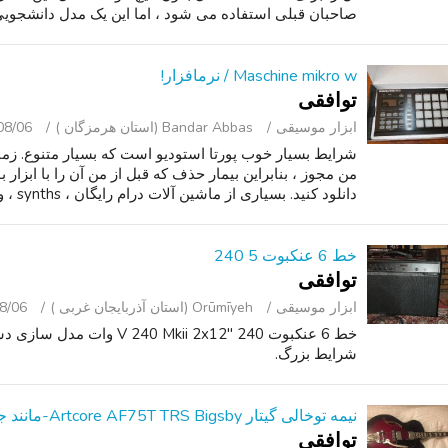
صاحبان قبلی استفاده می شود ، اما این یک مدل دانشجویی
Maschine mikro w / نرمافزار!
توافقی
ابزار موسیقی
Bandar Abbas (استان هرمزگان )
08/06
شرایط بسیار خوب پورتا استودیو است که بسیار متنوع. زمان 
من مجوز ، بنابراین بیمار حذف که قبل از من آن را با ابزار 
دانلود کنید. بسیاری از ماشین آلات درام رایگان ، synths ، و...
خط 6 عنکبوت 5 240
توافقی
ابزار موسیقی
Orūmīyeh (استان آذربایجان غربی )
8/06
خط 6 عنکبوت Mkii 2x12" 240
شرایط بزرگ.
نیمه توخالی گیتار Artcore AF75T TRS Bigsby-مانند جدید
توافقی