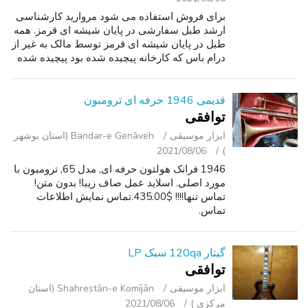
برای فروش استفاده می شود مروارید کارشناسی
ارشد طبل سفارشی در پایان شیشه ای قرمز. همه
طبل در پایان شیشه ای قرمز توسط مالک به غیر از
درام باس که کارخانه پیچیده شده بود پیچیده شده
است. من درام های مختلف به پایان رسید خریداری
کرده بود و rewrapped برای مط...
قدیمی 1946 حرفه ای ترومبون
توافقی
ابزار موسیقی
Bandar-e Genāveh (استان بوشهر
2021/08/06
)
1946 فرانک هولتون حرفه ای, مدل 65, ترومبون با
مورد اصلی. اسلاید عمل صاف زیبا! بدون متن!
تماس تنها!!!! $435.00.تماس نمایش اطلاعات
تماس.
گیتار 120qa سبک LP
توافقی
ابزار موسیقی
Shahrestān-e Komījān (استان
مرکزی )
2021/08/06