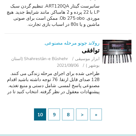
سانبرست گیتار ART120QA. تنظیم گردن سبک
LP با 22 پرده و 2 هامباکر. مانند شرایط جدید. هیچ
موردی. Ob 275 obo. ممکن است برای صوتی
ماشین و یا 80s در اسباب بازی تجارت.
رولاند جونو مرحله مصنوعی.
توافقی
ابزار موسیقی
Shahrestān-e Būshehr (استان
بوشهر )
2021/08/06
طراحی شده برای اجرای مرحله زندگی می کنند.
128 صدای قابل ارتقا. 76 توجه داشته باشید اقدام
مصنوعی پاسخ لمسی. شامل دستی و منبع تغذیه.
پیشنهادات معقول در نظر گرفته. انتخاب کنید تا در
سنت پیترز. مو
10
9
8
<
«