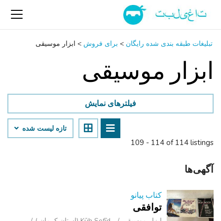
تبلیغات طبقه بندی شده رایگان
>
برای فروش
>
ابزار موسیقی
ابزار موسیقی
فیلترهای نمایش
تازه لیست شده
109 - 114 of 114 listings
آگهی‌ها
کتاب پیانو
توافقی
ابزار موسیقی
Kūh Sefīd (استان کرمان )