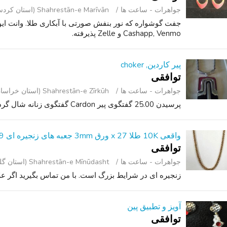
جواهرات - ساعت ‌ها
Shahrestān-e Marīvān (استان کردستان )
جفت گوشواره که نور بنفش صورتی با آبکاری طلا. وانت ایو
Cashapp, Venmo و Zelle پذیرفته.
پیر کاردین, choker
توافقی
جواهرات - ساعت ‌ها
Shahrestān-e Zīrkūh (استان خراسان جنوبی )
پرسیدن 25.00 گفتگوی پیر Cardon گفتگوی زنانه شال گردن پاسخ (((5.1.6.4.7.6.3.3.9.8.))).
واقعی 10K طلا 27 x ورق 3mm جعبه های زنجیره ای 5.9 G (تقریبا)
توافقی
جواهرات - ساعت ‌ها
Shahrestān-e Mīnūdasht (استان گلستان )
زنجیره ای در شرایط بزرگ است. با من تماس بگیرید اگر عل
آویز و تطبیق پین
توافقی