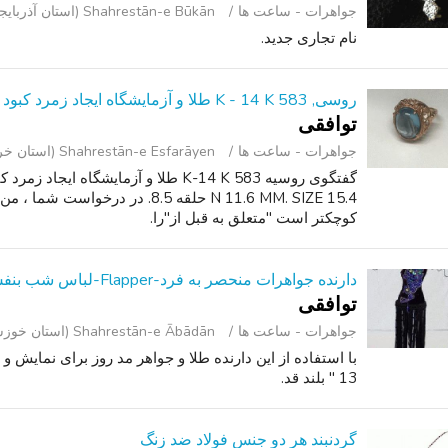
جواهرات - ساعت ‌ها
Shahrestān-e Būkān (استان آذربایجان غربی )
نام تجاری جدید.
روسی, 583 K - 14 K طلا و آزمایشگاه ایجاد زمرد کبود سنگ RIN
توافقی
جواهرات - ساعت ‌ها
Shahrestān-e Esfarāyen (استان خراسان شمالی )
15.4 N 11.6 MM. SIZE حلقه 8.5. در 
کوچکتر است "متعلق به قبل از"را.
دارنده جواهرات منحصر به فرد-Flapper-لباس شب بنفش/سیاه با حاشیه
توافقی
جواهرات - ساعت ‌ها
Shahrestān-e Ābādān (استان خوزستان )
با استفاده از این دارنده طلا و جواهر مد روز برای نمایش 
13 " بلند قد.
گردنبند هر دو جنس فولاد ضد زنگ