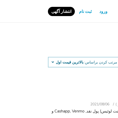
ورود
ثبت نام
انتشار آگهی
مرتب کردن براساس:
بالاترین قیمت اول
2021/08/06
زیبا دستبند سنگ سنگ مچ دست. وانت ایوان در زمینی. (سنت لوئیس) پول نقد, Cashapp, Venmo و