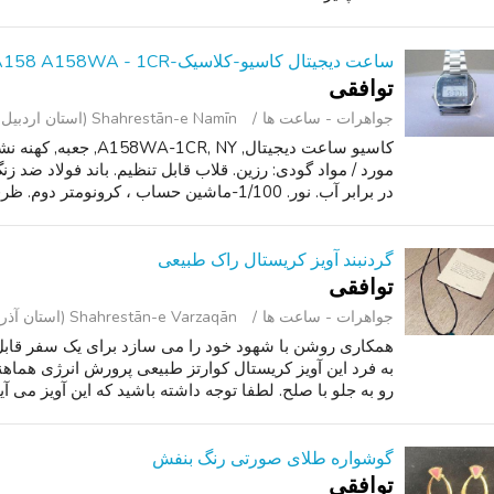
ساعت دیجیتال کاسیو-کلاسیک-A158 A158WA - 1CR - جعبه جدید
توافقی
جواهرات - ساعت ‌ها
Shahrestān-e Namīn (استان اردبیل )
مورد / مواد گودی: رزین. قلاب قابل تنظیم. باند فولاد ضد زن
در برابر آب. نور. 1/100-ماشین حساب ، کرونومتر دوم. ظرفیت انداز...
گردنبند آویز کریستال راک طبیعی
توافقی
جواهرات - ساعت ‌ها
Shahrestān-e Varzaqān (استان آذربایجان شرقی )
همکاری روشن با شهود خود را می سازد برای یک سفر قابل
به فرد این آویز کریستال کوارتز طبیعی پرورش انرژی هماه
رو به جلو با صلح. لطفا توجه داشته باشید که این آویز می آید
گوشواره طلای صورتی رنگ بنفش
توافقی