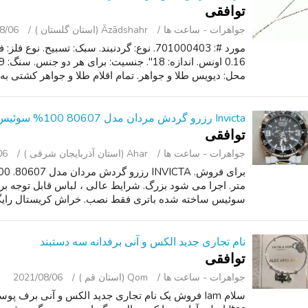
توافقی
جواهرات - ساعت ‌ها
Āzādshahr (استان گلستان )
8/06
محل: دیویس طلا و جواهر. تمام اقلام طلا و جواهر کشتی به 
Invicta رزرو گردش مردان مدل 80607 100% سوئیس ساخته شده
توافقی
جواهرات - ساعت ‌ها
Ahar (استان آذربایجان شرقی )
06
متر. اجرا می شود بزرگ. شرایط عالی ، لباس قابل توجه بر 
سوئیس ساخته شده باتری فقط نصب. خراش کریستال رایگان "
نام تجاری جدید الکس و آنی برفدانه سه دستبند
توافقی
جواهرات - ساعت ‌ها
Qom (استان قم )
2021/08/06
سلام Iam فروش یک نام تجاری جدید الکس و آنی برف 