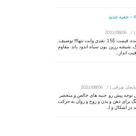
2021/08/06
کاسیو ساعت دیجیتال, A158WA-1CR, NY, جعبه, کهنه نشده. قیمت: $15. نقدی وانت تنها!!! توصیف:.
گ. شیشه رزین. یون سیاه اندود باند. مقاوم
2021/08/06
 توجه پیش رو. جنبه های خالص و منحصر
نگ برای ذهن و بدن و روح و روان به حرکت
 در اشکال و ا...