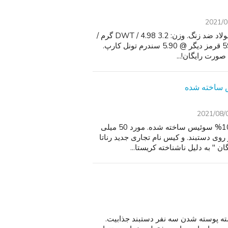
2021/0
مورد #: 701000403. نوع: گردنبند. سبک: تسبیح. نوع فلز: فولاد ضد زنگ. وزن: 3.2 DWT / 4.98 گرم /
0.16 اونس. اندازه: 18". جنسیت: برای هر دو جنس. سنگ: 59 قرمز دیگر @ 5.90 سندرم تونل کارپ.
صورت رایگان!...
2021/08/
برای فروش. INVICTA رزرو گردش مردان مدل 80607. 100% سوئیس ساخته شده. مورد 50 میلی
روی دستبند. و کیس نام تجاری جدید رناتا
 به دلیل ناشناخته کریستا...
پوسته پوسته شدن سه نفر دستبند جذابیت.