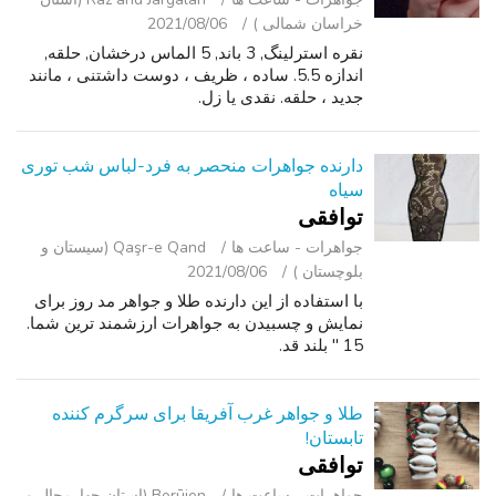
خراسان شمالی )
2021/08/06
نقره استرلینگ, 3 باند, 5 الماس درخشان, حلقه,
اندازه 5.5. ساده ، ظریف ، دوست داشتنی ، مانند
جدید ، حلقه. نقدی یا زل.
دارنده جواهرات منحصر به فرد-لباس شب توری
سیاه
توافقی
جواهرات - ساعت ‌ها
Qaşr-e Qand (سیستان و
بلوچستان )
2021/08/06
با استفاده از این دارنده طلا و جواهر مد روز برای
نمایش و چسبیدن به جواهرات ارزشمند ترین شما.
15 " بلند قد.
طلا و جواهر غرب آفریقا برای سرگرم کننده
تابستان!
توافقی
جواهرات - ساعت ‌ها
Borūjen (استان چهارمحال و