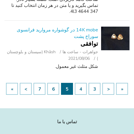
تماس بگیرید و یا متن در هر زمان انتخاب کنید تا
347 4l3 4644.
14K mobe در گوشواره مروارید فرانسوی
سوراخ پشت
توافقی
جواهرات - ساعت ‌ها
Khāsh (سیستان و بلوچستان
2021/08/06
)
شکل مثلث غیر معمول.
»
>
7
6
5
4
3
<
«
تماس با ما