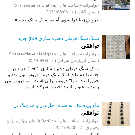
جواهرات - ساعت ‌ها
Shahrestān-e Sīāhkal
(استان گیلان )
2021/08/06
خروس زیبا فرانسوی آماده به یک مالک جدید ai.
سنگ سنگ قوطی ذخیره سازی (50) جدید
توافقی
جواهرات - ساعت ‌ها
Shahrestān-e Marāgheh
(استان آذربایجان شرقی )
2021/08/06
سنگ سنگ قوطی ذخیره سازی. *50. * جدید در
جعبه با حفاظت از لاستیک فوم. "فروش پول نقد و
حمل است, تنها" فروش نهایی است و به فروش می
رسد به عنوان است! قیمت شرکت است.
هاوایی Koa دانه صدف حلزونی یا خرچنگ لی
توافقی
جواهرات - ساعت ‌ها
Borūjen (استان چهارمحال و
بختیاری )
2021/08/06