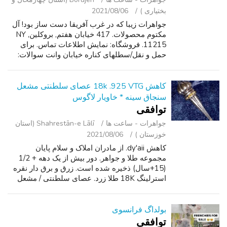
بختیاری )
2021/08/06
جواهرات زیبا که در غرب آفریقا دست ساز بود! آل
مکتوم محصولات. 417 خیابان هفتم, بروکلین, NY
11215. فروشگاه: نمایش اطلاعات تماس. برای
حمل و نقل/سطلهای کناره خیابان وانت سوالات:
نمایش اطلاعات تماس. ساعت روز هفته ما:
ظهر-7: 00ساعت. ساعت آخر هفته ما: (شنبه...
کاهش 18k .925 VTG عصای سلطنتی مشعل
سنجاق سینه * خاویار لاگوس
توافقی
جواهرات - ساعت ‌ها
Shahrestān-e Lālī (استان
خوزستان )
2021/08/06
کاهش dy'aii. از مادران املاک و سلام پایان
مجموعه طلا و جواهر. دور بیش از یک دهه + 1/2
(15+سال) ذخیره شده است. زرق و برق دار نقره
استرلینگ 18K طلا زرد. عصای سلطنتی / مشعل
سنجاق سینه یک سنجاق. مکانیکی صدا. 3a + طول.
تقریبا 20 گرم aa وزن قابل توجهی. بای...
بولداگ فرانسوی
توافقی