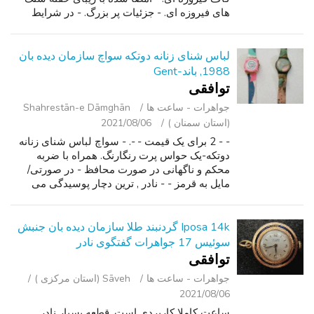
های فیروزه ای. - جزئیات پر بزرگ. - در شرایط
عالی. - دور داخلی حدود 5 اینچ با فاصله 1.25 اینچ
است. - برای اندازه ...
لباس شنای زنانه دوتکه سواچ سازمان دیده بان
1988, باند-Gent
توافقی
جواهرات - ساعت ‌ها
Shahrestān-e Dāmghān
(استان سمنان )
2021/08/06
- - 2 برای یک قیمت - -. - سواچ لباس شنای زنانه
دوتکه-یک حواس پرت رنگارنگ. همراه با ضربه
محکم و ناگهانی در صورت محافظ - در صورتی/
مایل به قرمز - - نادر , ترین دچار پوسیدگی می
گردند دور ! - در ebay بیابید $55. محدوده. - نادر,
باند GG102 قدیمی-گنت 1988. ...
Iposa 14k گردنبند طلا سازمان دیده بان جنبش
سوئیس 17 جواهرات گفتگوی نادر
توافقی
جواهرات - ساعت ‌ها
Sāveh (استان مرکزی )
2021/08/06
ساعت کاملا کاربردی است. قطعه بسیار نادر.