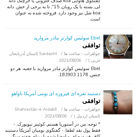
گفتگوی هاوایی koa صدف حلزونی یا خرچنگ دانه
لی, بسته با یک روبان, 15", تا به برخی از خش. دانه
koa شل نیز وجود دارد. فروخته شده به عنوان
است.
Ebel سوئیس کوارتز مادر مروارید
توافقی
جواهرات - ساعت ‌ها
Sardasht (استان آذربایجان
غربی )
2021/08/06
Ebel سوئیس کوارتز مادر مروارید با جعبه. هر دو
جنس, 1178 183903.
دستبند نقره ای فیروزه ای بومی آمریکا ناواهو
توافقی
جواهرات - ساعت ‌ها
Shahrestān-e Ardabīl
(استان اردبیل )
2021/08/06
* توجه: من در آستوریا هستم, کوئینز نیویورک. -
فقط پول نقد لطفا. - گفتگوی بومیان آمریکا دستبند
کاف فیروزه ای. - امضا شده با زیبای خفته سنگ