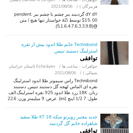
هرمزگان )
2021/08/06
dY dY گردنبند ببر چشم با چشم ببر pendent.
$15. 00 توسط aZi خواستار تنها هیچ / متن
@(5.1.6.4.7.6.3.3.9.8).
Technibond خانم طلا اندود بیش از نقره
استرلینگ دستبند تنیس
توافقی
جواهرات - ساعت ‌ها
Esfarāyen (استان خراسان
شمالی )
2021/08/06
Technibond راس سیمونز طلا اندود استرلینگ
نقره ای الماس لهجه گل دستبند تنیس, دستبند
زنان. 18K زرد طلا اندود 925 نقره استرلینگ.الف.
طول: 7 1/2 اینچ (es). عرض: 9 میلیمتر وزن: 22.6
گرم. هالمارک: 925 " چین "امضا " روپیه". دیدار در
اوفالون, مرکز عدالت مو, ...
جدید معتبر روبرتو سکه 18 KT طلا سفید
شاهزاده خانم گل گردنبند
توافقی