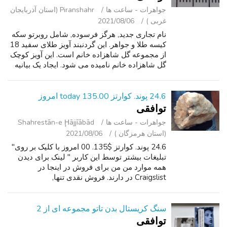
جواهرات - ساعت ‌ها
Piranshahr (استان آذربایجان
غربی )
2021/08/06
نام تجاری جدید, هرگز فرسوده, شامل روبرتو سکه
کیسه طلا و جواهر. این گردنبند آویز طلای سفید 18
از مجموعه گل شاهزاده خانم است. این آویز کوچک
گل شاهزاده خانم نامیده می شود. ایجاد یک بیانیه
زنانه دوست داشتنی, این آویز ویژگی های یک شبح
گل است که با طناب جز...
24.6 پوند. کوارتز today 135.00 امروز
توافقی
جواهرات - ساعت ‌ها
Shahrestān-e Ḩājjīābād
(استان هرمزگان )
2021/08/06
24.6 پوند. کوارتز $135. 00 امروز با کلیک بر روی"
تبلیغات بیشتر توسط این کاربر " لینک برای دیدن
همه موارد من من برای فروش در اینجا در
Craigslist در دارند. فروش نقدی تنها,
SOLAMENTE ACEPTO نقدی. بدون متون, من
نمی خواهد پاسخ.
سنگ کریستال بدن تاتو مجموعه ای از 2
توافقی