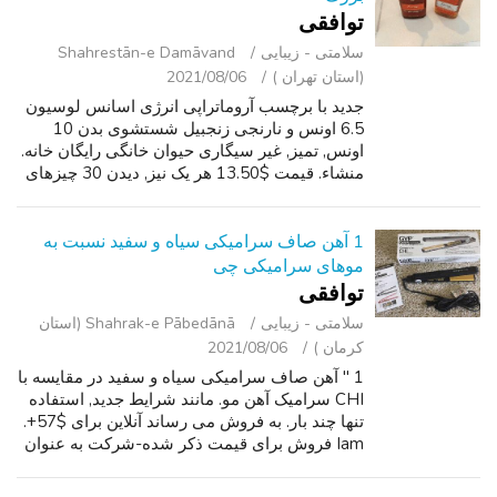
توافقی
سلامتی - زیبایی
Shahrestān-e Damāvand
(استان تهران )
2021/08/06
جدید با برچسب آروماتراپی انرژی اسانس لوسیون
6.5 اونس و نارنجی زنجبیل شستشوی بدن 10
اونس, تمیز, غیر سیگاری حیوان خانگی رایگان خانه.
منشاء. قیمت $13.50 هر یک نیز, دیدن 30 چیزهای
دیگر من در CL دارند. ارسال # برای thx پاسخ.
1 آهن صاف سرامیکی سیاه و سفید نسبت به
موهای سرامیکی چی
توافقی
سلامتی - زیبایی
Shahrak-e Pābedānā (استان
کرمان )
2021/08/06
1 " آهن صاف سرامیکی سیاه و سفید در مقایسه با
CHI سرامیک آهن مو. مانند شرایط جدید, استفاده
تنها چند بار. به فروش می رساند آنلاین برای $57+.
Iam فروش برای قیمت ذکر شده-شرکت به عنوان
این کمتر از نیمی از آنچه این برای فروش و معدن
تنها چند بار استفاده شده...