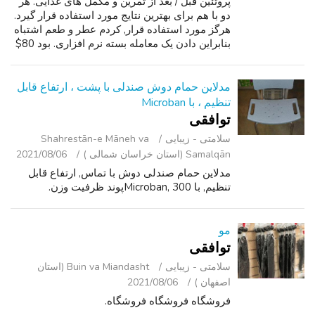
پروتئین قبل / بعد از تمرین و مکمل های غذایی. هر
دو با هم برای بهترین نتایج مورد استفاده قرار گیرد.
هرگز مورد استفاده قرار, کردم عطر و طعم اشتباه
بنابراین دادن یک معامله بسته نرم افزاری. بود 80$
برای هر دو, مایل به حل و فصل در اطراف 45.
انتخاب کنید تا...
مدلاین حمام دوش صندلی با پشت ، ارتفاع قابل
تنظیم ، با Microban
توافقی
سلامتی - زیبایی
Shahrestān-e Māneh va
Samalqān (استان خراسان شمالی )
2021/08/06
مدلاین حمام صندلی دوش با تماس, ارتفاع قابل
تنظیم, با Microban, 300پوند ظرفیت وزن.
مو
توافقی
سلامتی - زیبایی
Buin va Miandasht (استان
اصفهان )
2021/08/06
فروشگاه فروشگاه فروشگاه.