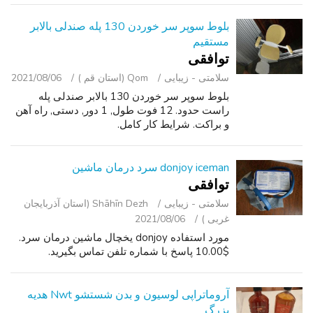
تنها یک بار استفاده شده است و...
بلوط سوپر سر خوردن 130 پله صندلی بالابر
مستقیم
توافقی
سلامتی - زیبایی
Qom (استان قم )
2021/08/06
بلوط سوپر سر خوردن 130 بالابر صندلی پله
راست حدود. 12 فوت طول, 1 دور, دستی, راه آهن
و براکت. شرایط کار کامل.
donjoy iceman سرد درمان ماشین
توافقی
سلامتی - زیبایی
Shāhīn Dezh (استان آذربایجان
غربی )
2021/08/06
مورد استفاده donjoy یخچال ماشین درمان سرد.
$10.00 پاسخ با شماره تلفن تماس بگیرید.
آروماتراپی لوسیون و بدن شستشو Nwt هدیه
بزرگ