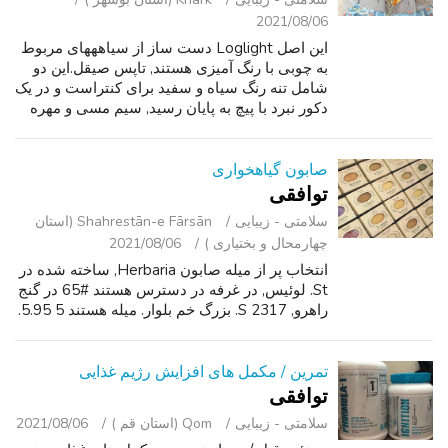
2021/08/06
این اصل Loglight دست ساز از سیاهههای مربوط
به چوبی با رنگ آمیزی هستند, تاپس صیقل.این دو
شامل تنه رنگ سیاه و سفید برای کنتراست و در یک
دکور نبرد با پیچ به پایان رسید, سیم مسی و مهره
های چوبی.همه چراغ ها با فیبر نوری فتیله آمده
(شما هرگز به جای) و دارن...
صابون گیاهخواری
توافقی
سلامتی - زیبایی
Shahrestān-e Fārsān (استان
چهارمحال و بختیاری )
2021/08/06
انتخاب پر از میله صابون Herbaria, ساخته شده در
St. لوئیس, در غرفه در دسترس هستند #65 در گنج
راهرو, 2317 S. بزرگ خم بلوار. میله هستند 5 5.95.
تمرین / مکمل های افزایش رژیم غذایی
توافقی
سلامتی - زیبایی
Qom (استان قم )
2021/08/06