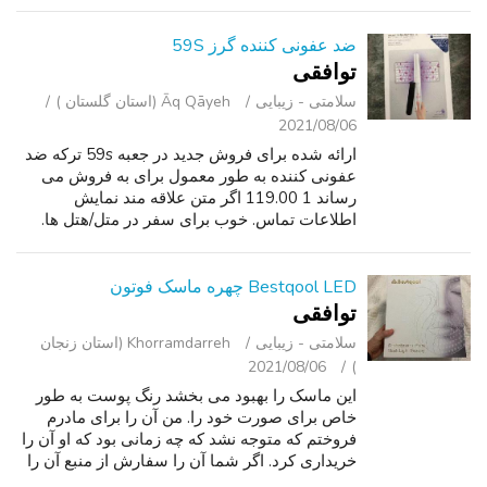
ضد عفونی کننده گرز 59S
توافقی
سلامتی - زیبایی
Āq Qāyeh (استان گلستان )
2021/08/06
ارائه شده برای فروش جدید در جعبه 59s ترکه ضد
عفونی کننده به طور معمول برای به فروش می
رساند 1 119.00 اگر متن علاقه مند نمایش
اطلاعات تماس. خوب برای سفر در متل/هتل ها.
Bestqool LED چهره ماسک فوتون
توافقی
سلامتی - زیبایی
Khorramdarreh (استان زنجان
2021/08/06
)
این ماسک را بهبود می بخشد رنگ پوست به طور
خاص برای صورت خود را. من آن را برای مادرم
فروختم که متوجه نشد که چه زمانی بود که او آن را
خریداری کرد. اگر شما آن را سفارش از منبع آن را
به $169.99 من فقط برای درخواست 1 100. این