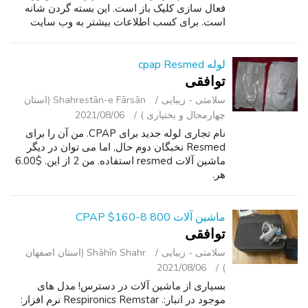
فعال سازی کلیک باز است. این بسته گردن شانه
است. برای کسب اطلاعات بیشتر به وب سایت
Soma Care مراجعه کنید
(https://mysomacare.com/product/neck-and-
shoulders-hea...
لوله cpap Resmed
توافقی
سلامتی - زیبایی
Shahrestān-e Fārsān (استان
چهارمحال و بختیاری )
2021/08/06
نام تجاری لوله جدید برای CPAP. من آن را برای
Resmed نخبگان دوم حال, اما می توان در دیگر
ماشین آلات resmed استفاده. من 2 از این. $6.00
هر.
ماشین آلات CPAP $160-8 800
توافقی
سلامتی - زیبایی
Shāhīn Shahr (استان اصفهان
2021/08/06
)
بسیاری از ماشین آلات در دسترس! مدل های
موجود در انبار:. Respironics Remstar نرم افزار: