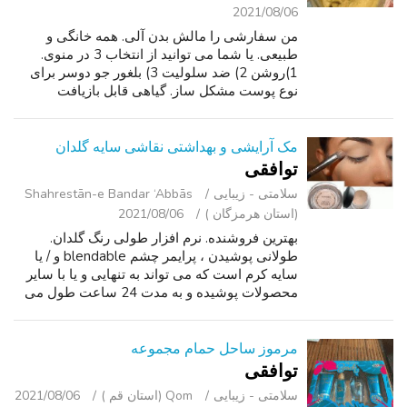
2021/08/06
من سفارشی را مالش بدن آلی. همه خانگی و
طبیعی. یا شما می توانید از انتخاب 3 در منوی.
1)روشن 2) ضد سلولیت 3) بلغور جو دوسر برای
نوع پوست مشکل ساز. گیاهی قابل بازیافت
دوستانه. این اسکراب بدن با کره بدن تزریق می
شود. من فروش 3 اندازه شیشه. $20 4اونس $30
...
مک آرایشی و بهداشتی نقاشی سایه گلدان
توافقی
سلامتی - زیبایی
Shahrestān-e Bandar ‘Abbās
(استان هرمزگان )
2021/08/06
بهترین فروشنده. نرم افزار طولی رنگ گلدان.
طولانی پوشیدن ، پرایمر چشم blendable و / یا
سایه کرم است که می تواند به تنهایی و یا با سایر
محصولات پوشیده و به مدت 24 ساعت طول می
کشد. مک آرایشی و بهداشتی. نام تجاری جدید در
سایه Painterly, زیبا, رنگ برهنه خ...
مرموز ساحل حمام مجموعه
توافقی
سلامتی - زیبایی
Qom (استان قم )
2021/08/06