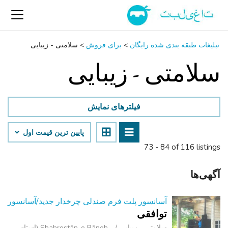
تبلیغات طبقه بندی شده رایگان
>
برای فروش
>
سلامتی - زیبایی
سلامتی - زیبایی
فیلترهای نمایش
پایین ‌ترین قیمت اول
73 - 84 of 116 listings
آگهی‌ها
آسانسور پلت فرم صندلی چرخدار جدید/آسانسور
توافقی
سلامتی - زیبایی
Shahrestān-e Bāneh (استان