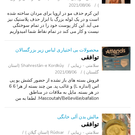
2021/08/06
)
این کرم حذف مو در اروپا برای مردان ساخته شده
است و در یک لوله بزرگ با ابزار حذف پلاستیک نیز
می آید. این کار پوست خود را در تمام سوختگی
نیست و کار می کند در تمام نقاط شما امیدواریم
که قادر به استفاده از این کرم شگفت انگیز است.
بله ، ما در مورد مکان ها...
محصولات بی اختیاری لباس زیر بزرگسالان
توافقی
سلامتی - زیبایی
Shahrestān-e Kordkūy (استان
گلستان )
2021/08/06
فروش بسته های باز نشده از حضور کشش یو پی
اس (اندازه L) و غالب پد. من چند بسته از هر! 6 6
در هر بسته. مایل به ملاقات در مناطق
Mascoutah/Belleville/oafallon. لطفا به من
ایمیل برای اطلاعات بیشتر.
مالش بدن آلی خانگی
توافقی
سلامتی - زیبایی
Rūdsar (استان گیلان )