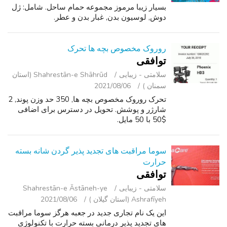
بسیار زیبا مرموز مجموعه حمام ساحل. شامل: ژل
دوش, لوسیون بدن, غبار بدن و عطر.
روروک مخصوص بچه ها تحرک
توافقی
سلامتی - زیبایی
Shahrestān-e Shāhrūd (استان
سمنان )
2021/08/06
تحرک روروک مخصوص بچه ها, 350 حد وزن پوند, 2
شارژر و پوشش. تحویل در دسترس برای اضافی
$50 با 50 مایل.
سوما مراقبت های تجدید پذیر گردن شانه بسته
حرارت
توافقی
سلامتی - زیبایی
Shahrestān-e Āstāneh-ye
Ashrafīyeh (استان گیلان )
2021/08/06
این یک نام تجاری جدید در جعبه هرگز سوما مراقبت
های تجدید پذیر درمانی بسته حرارت با تکنولوژی