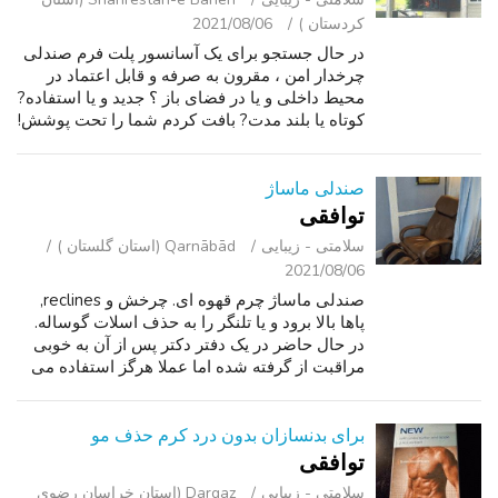
کردستان )
2021/08/06
در حال جستجو برای یک آسانسور پلت فرم صندلی
چرخدار امن ، مقرون به صرفه و قابل اعتماد در
محیط داخلی و یا در فضای باز ؟ جدید و یا استفاده?
کوتاه یا بلند مدت? بافت کردم شما را تحت پوشش!
آسانسور پلت فرم عمودی ما شبیه به یک آسانسور
مینی خانه است. اغلب آسان...
صندلی ماساژ
توافقی
سلامتی - زیبایی
Qarnābād (استان گلستان )
2021/08/06
صندلی ماساژ چرم قهوه ای. چرخش و reclines,
پاها بالا برود و یا تلنگر را به حذف اسلات گوساله.
در حال حاضر در یک دفتر دکتر پس از آن به خوبی
مراقبت از گرفته شده اما عملا هرگز استفاده می
شود. ماساژ شدید گوساله بزرگ برای گردش خون
و زنان باردار.
برای بدنسازان بدون درد کرم حذف مو
توافقی
سلامتی - زیبایی
Dargaz (استان خراسان رضوی