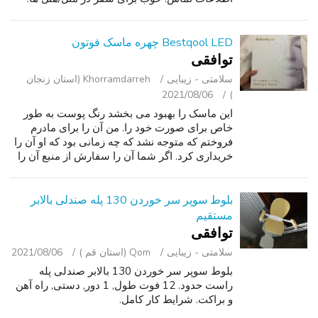
Bestqool LED چهره ماسک فوتون
توافقی
سلامتی - زیبایی
Khorramdarreh (استان زنجان
2021/08/06
)
این ماسک را بهبود می بخشد رنگ پوست به طور
خاص برای صورت خود را. من آن را برای مادرم
فروختم که متوجه نشد که چه زمانی بود که او آن را
خریداری کرد. اگر شما آن را سفارش از منبع آن را
به $169.99 من فقط برای درخواست 1 100. این
تنها یک بار استفاده شده است و...
بلوط سوپر سر خوردن 130 پله صندلی بالابر
مستقیم
توافقی
سلامتی - زیبایی
Qom (استان قم )
2021/08/06
بلوط سوپر سر خوردن 130 بالابر صندلی پله
راست حدود. 12 فوت طول, 1 دور, دستی, راه آهن
و براکت. شرایط کار کامل.