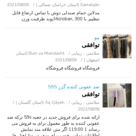
Samalqān (استان خراسان شمالی )
2021/08/06
مدلاین حمام صندلی دوش با تماس, ارتفاع قابل
تنظیم, با Microban, 300پوند ظرفیت وزن.
مو
توافقی
سلامتی - زیبایی
Buin va Miandasht (استان
اصفهان )
2021/08/06
فروشگاه فروشگاه فروشگاه.
ضد عفونی کننده گرز 59S
توافقی
سلامتی - زیبایی
Āq Qāyeh (استان گلستان )
2021/08/06
ارائه شده برای فروش جدید در جعبه 59s ترکه ضد
عفونی کننده به طور معمول برای به فروش می
رساند 1 119.00 اگر متن علاقه مند نمایش
اطلاعات تماس. خوب برای سفر در متل/هتل ها.