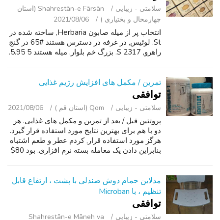
سلامتی - زیبایی
Shahrestān-e Fārsān (استان
چهارمحال و بختیاری )
2021/08/06
انتخاب پر از میله صابون Herbaria, ساخته شده در
St. لوئیس, در غرفه در دسترس هستند #65 در گنج
راهرو, 2317 S. بزرگ خم بلوار. میله هستند 5 5.95.
تمرین / مکمل های افزایش رژیم غذایی
توافقی
سلامتی - زیبایی
Qom (استان قم )
2021/08/06
پروتئین قبل / بعد از تمرین و مکمل های غذایی. هر
دو با هم برای بهترین نتایج مورد استفاده قرار گیرد.
هرگز مورد استفاده قرار, کردم عطر و طعم اشتباه
بنابراین دادن یک معامله بسته نرم افزاری. بود 80$
برای هر دو, مایل به حل و فصل در اطراف 45.
انتخاب کنید تا...
مدلاین حمام دوش صندلی با پشت ، ارتفاع قابل
تنظیم ، با Microban
توافقی
سلامتی - زیبایی
Shahrestān-e Māneh va