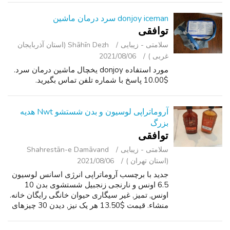
donjoy iceman سرد درمان ماشین
توافقی
سلامتی - زیبایی
Shāhīn Dezh (استان آذربایجان
غربی )
2021/08/06
مورد استفاده donjoy یخچال ماشین درمان سرد.
$10.00 پاسخ با شماره تلفن تماس بگیرید.
آروماتراپی لوسیون و بدن شستشو Nwt هدیه
بزرگ
توافقی
سلامتی - زیبایی
Shahrestān-e Damāvand
(استان تهران )
2021/08/06
جدید با برچسب آروماتراپی انرژی اسانس لوسیون
6.5 اونس و نارنجی زنجبیل شستشوی بدن 10
اونس, تمیز, غیر سیگاری حیوان خانگی رایگان خانه.
منشاء. قیمت $13.50 هر یک نیز, دیدن 30 چیزهای
دیگر من در CL دارند. ارسال # برای thx پاسخ.