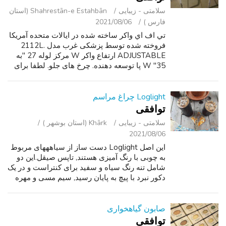
سلامتی - زیبایی
Shahrestān-e Estahbān (استان
فارس )
2021/08/06
تي اف اي واکر ساخته شده در ایالات متحده آمریکا
فروخته شده توسط پزشکی غرب مدل 2112L.
ADJUSTABLE ارتفاع واکر W مرکز لوله 27 "به
35" W پا توسعه دهنده. چرخ های جلو. لطفا برای
سوالات پاسخ.
Loglight چراغ مراسم
توافقی
سلامتی - زیبایی
Khārk (استان بوشهر )
2021/08/06
این اصل Loglight دست ساز از سیاهههای مربوط
به چوبی با رنگ آمیزی هستند, تاپس صیقل.این دو
شامل تنه رنگ سیاه و سفید برای کنتراست و در یک
دکور نبرد با پیچ به پایان رسید, سیم مسی و مهره
های چوبی.همه چراغ ها با فیبر نوری فتیله آمده
(شما هرگز به جای) و دارن...
صابون گیاهخواری
توافقی