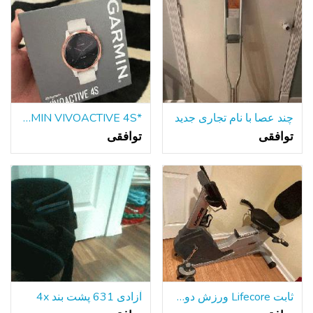
چند عصا با نام تجاری جدید
*GARMIN VIVOACTIVE 4S * ساعت هوشمند*
توافقی
توافقی
ثابت Lifecore ورزش دوچرخه
آزادی 631 پشت بند 4x