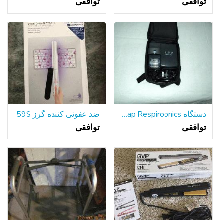
توافقی
توافقی
دستگاه Cpap Respiroonics
ضد عفونی کننده گرز 59S
توافقی
توافقی