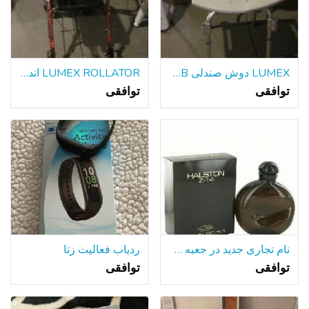
LUMEX دوش صندلی 7921RA 350LB ظرفیت
LUMEX ROLLATOR اندازه کوچک مارون درخشش
توافقی
توافقی
نام تجاری جدید در جعبه مهر و موم شده HALSTON Z-14 8OZ بطری
ردیاب فعالیت زتا
توافقی
توافقی