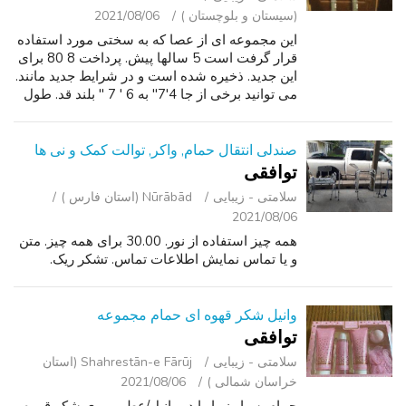
(سیستان و بلوچستان )
2021/08/06
این مجموعه ای از عصا که به سختی مورد استفاده
قرار گرفت است 5 سالها پیش. پرداخت 8 80 برای
این جدید. ذخیره شده است و در شرایط جدید مانند.
می توانید برخی از جا 4'7" به 6 ' 7 " بلند قد. طول
بازو قابل تنظیم و همچنین ارتفاع است. درخواست
$30. ممکن است انتخا...
صندلی انتقال حمام, واکر, توالت کمک و نی ها
توافقی
سلامتی - زیبایی
Nūrābād (استان فارس )
2021/08/06
همه چیز استفاده از نور. 30.00 برای همه چیز. متن
و یا تماس نمایش اطلاعات تماس. تشکر ریک.
وانیل شکر قهوه ای حمام مجموعه
توافقی
سلامتی - زیبایی
Shahrestān-e Fārūj (استان
خراسان شمالی )
2021/08/06