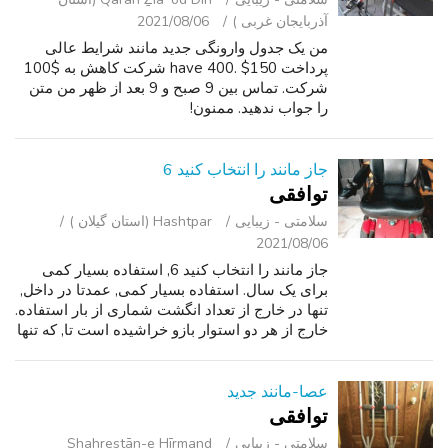
آذربایجان غربی )
2021/08/06
من یک جدول وارونگی جدید مانند شرایط عالی
پرداخت have 400. $150 شرکت کاهش به $100
شرکت. تماس بین 9 صبح و 9 بعد از ظهر من متن
را جواب ندهید. ممنون!
جاز مانند را انتخاب کنید 6
توافقی
سلامتی - زیبایی
Hashtpar (استان گیلان )
2021/08/06
جاز مانند را انتخاب کنید 6, استفاده بسیار کمی
برای یک سال. استفاده بسیار کمی, عمدتا در داخل,
تنها در خارج از تعداد انگشت شماری از بار استفاده.
خارج از هر دو استوار بازو خراشیده است تا, که تنها
چیزی که از لحاظ جسمی اشتباه با آن است. بسته
باتری جدید در...
عصا-مانند جدید
توافقی
سلامتی - زیبایی
Shahrestān-e Hīrmand