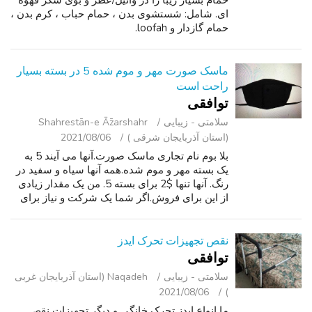
حمام بسیار زیبا را در وانیل/عطر و بوی شکر قهوه
ای. شامل: شستشوی بدن ، حمام حباب ، کرم بدن ،
حمام گازدار و loofah.
ماسک صورت مهر و موم شده 5 در بسته بسیار
راحت است
توافقی
سلامتی - زیبایی
Shahrestān-e Āz̄arshahr
(استان آذربایجان شرقی )
2021/08/06
بلا بوم نام تجاری ماسک صورت.آنها می آیند 5 به
یک بسته مهر و موم شده.همه آنها سیاه و سفید در
رنگ. آنها تنها $2 برای بسته 5. من یک مقدار زیادی
از این برای فروش.اگر شما یک شرکت و نیاز برای
کارکنان و یا مهمانان ما می توانیم در مورد یک
استراحت قیمت برای ی...
نقص تجهیزات تحرک ایدز
توافقی
سلامتی - زیبایی
Naqadeh (استان آذربایجان غربی
2021/08/06
)
ما انواع ایدز تحرک خانگی و دیگر تجهیزات نقص