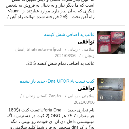
است که ما دیگر نیاز و به دنبال به فروش به شخص
دیگری که به آن نیاز دارد. موارد عبارتند از:. Vaunn
راه آهن تخت - $25 فروخته شده. توالت راه آهن /
فرمان - $10. هویر آسانسور بیمار (w/ پنج تسمه
قابل تعویض) - $150...
غالب پد اضافی شش کیسه
توافقی
سلامتی - زیبایی
Shahrestān-e Ījrūd (استان
زنجان )
2021/08/06
غالب پد اضافی تمام شش کیسه $ 20.
کیت تست Dna UFORIA-جدید باز نشده
توافقی
سلامتی - زیبایی
Zanjān (استان زنجان )
2021/08/06
نام تجاری جدید~~ Uforia Dna تست کیت ($180
هر مقدار) 7 75 هر OBO (2 کیت در دسترس). اگه
ميتونستي داخل دي ان اي خودت رو ببيني ، مگه
نه؟ درک dna منحصر به فرد شما کلید سلامتی و