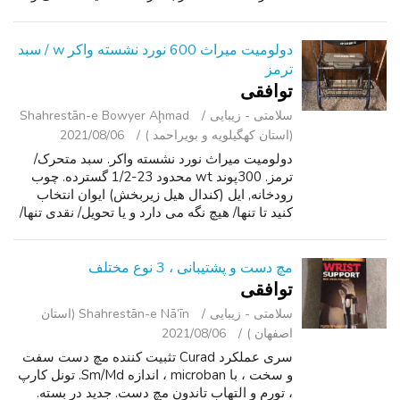
سلامتی شماست! محرمانه بودن: ما hipaa-شکایت.
این قانون حریم خصوصی اطلاعات ژنتیک...
دولومیت میراث 600 نورد نشسته واکر w / سبد
ترمز
توافقی
سلامتی - زیبایی
Shahrestān-e Bowyer Aḩmad
(استان کهگیلویه و بویراحمد )
2021/08/06
دولومیت میراث نورد نشسته واکر. سبد متحرک/
ترمز. 300پوند wt محدود 23-1/2 گسترده. چوب
رودخانه, ایل (کندال هیل زیربخش) ایوان انتخاب
کنید تا تنها/ هیچ نگه می دارد و یا تحویل/ نقدی تنها/
بدون بازپرداخت. متن و یا تماس نمایش اطلاعات
تماس. اگر علاقه مند. با ...
مچ دست و پشتیبانی ، 3 نوع مختلف
توافقی
سلامتی - زیبایی
Shahrestān-e Nā’īn (استان
اصفهان )
2021/08/06
سری عملکرد Curad تثبیت کننده مچ دست سفت
و سخت ، با microban ، اندازه Sm/Md. تونل کارپ
، تورم و التهاب تاندون مچ دست. جدید در بسته.