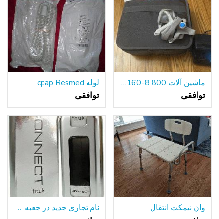
ماشین آلات CPAP $160-8 800
لوله cpap Resmed
توافقی
توافقی
وان نیمکت انتقال
نام تجاری جدید در جعبه FCUK کلن