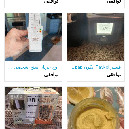
توافقی
توافقی
فیشر Paykel آیکون Cpap ماشین
اوج جریان سنج-شخصی بهترین-جدید
توافقی
توافقی