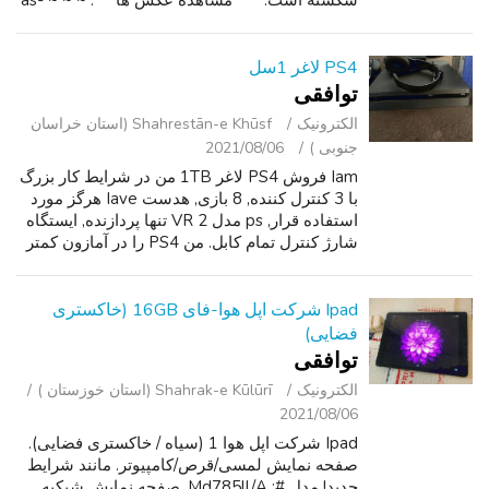
شکسته است. *** مشاهده عکس ها***. ~ ~ ~ as-
is~~~. قطعات تنها. aaONE احتمالا ممکن است
FINEaa شود. یکی دیگر توجه داشته باشید با...
PS4 لاغر 1سل
توافقی
الکترونیک
Shahrestān-e Khūsf (استان خراسان
جنوبی )
2021/08/06
Iam فروش PS4 لاغر 1TB من در شرایط کار بزرگ
با 3 کنترل کننده, 8 بازی, هدست Iave هرگز مورد
استفاده قرار, ps مدل VR 2 تنها پردازنده, ایستگاه
شارژ کنترل تمام کابل. من PS4 را در آمازون کمتر
از یک سال پیش خریدم و هرگز با آن مشکلی
نداشتم. پردازنده کار می کن...
Ipad شرکت اپل هوا-فای 16GB (خاکستری
فضایی)
توافقی
الکترونیک
Shahrak-e Kūlūrī (استان خوزستان )
2021/08/06
Ipad شرکت اپل هوا 1 (سیاه / خاکستری فضایی).
صفحه نمایش لمسی/قرص/کامپیوتر. مانند شرایط
جدید! مدل #: Md785ll/A. صفحه نمایش شبکیه