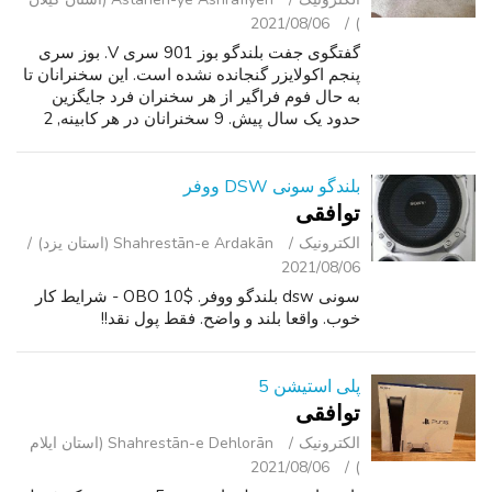
2021/08/06
)
گفتگوی جفت بلندگو بوز 901 سری V. بوز سری
پنجم اکولایزر گنجانده نشده است. این سخنرانان تا
به حال فوم فراگیر از هر سخنران فرد جایگزین
حدود یک سال پیش. 9 سخنرانان در هر کابینه, 2
کابینت. یکی آرم بوز از دست رفته در یک بلندگو
پوشش کابینه گریل. این کار بزر...
بلندگو سونی DSW ووفر
توافقی
الکترونیک
Shahrestān-e Ardakān (استان یزد)
2021/08/06
سونی dsw بلندگو ووفر. $10 OBO - شرایط کار
خوب. واقعا بلند و واضح. فقط پول نقد!!
پلی استیشن 5
توافقی
الکترونیک
Shahrestān-e Dehlorān (استان ایلام
2021/08/06
)