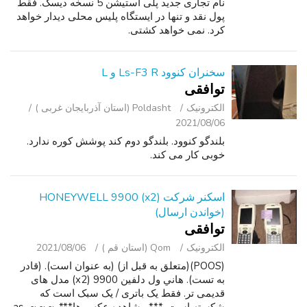
نام تجاری جدید پلی استیشن 5 نسخه دیسک. فقط
پول نقد و تنها در ایستگاه پلیس محلی دیدار خواهد
کرد. نمی خواهد کشتی.
سخنران کنوود Ls-F3 R و L
توافقی
الکترونیک
Poldasht (استان آذربایجان غربی )
2021/08/06
بلندگو کنوود. بلندگو دوم کند پوشش کوره ندارد.
خوبی کار می کند.
اسکنر شرکت HONEYWELL 9900 (x2)
(خواندن ارسال)
توافقی
الکترونیک
Qom (استان قم )
2021/08/06
(POOS)(متعلق به قبل از) (به عنوان است). (قادر
به تست). هاني ول دلفین 9900 (x2) مدل های
قدیمی تر. فقط یک باتری / یک سبک است که