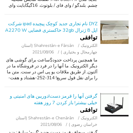
چشم. بلندگو / وای فای / بلوتوث. 16گیگابایت وای
فای. می آید w / شارژر رعد و برق. دوربین جلو و
عقب. از FaceTime / در iOS 11/1...
DYZ نام تجاری جدید کوچک پیچیده ipad شرکت
اپل 8 ژنرال 32gb خاکستری فضایی A2270 W
توافقی
الکترونیک
Shahrestān-e Fārsān (استان
چهارمحال و بختیاری )
2021/08/06
ما همچنین پرداخت حدود$ساعت برای گوشی های
دیگر الکترونیک. ما آنها را در فرد در فروشگاه ما در
آلتون, از طریق ملاقات یو پی اس در سنت. متن ما
را برای نقل قول سریع! 314-252-هشتاد و هفت-
چهل و پنج. ----------------------------------------
--. کاملا با نام تج...
گرفتن آنها را قرمز دست!دوربین های امنیتی و
خیلی بیشتر! باز کردن 7 روز هفته
توافقی
الکترونیک
Shahrestān-e Chenārān (استان
خراسان رضوی )
2021/08/06
گرفتن سجاف قرمز دست جدید 'گربه' سارق: دزد