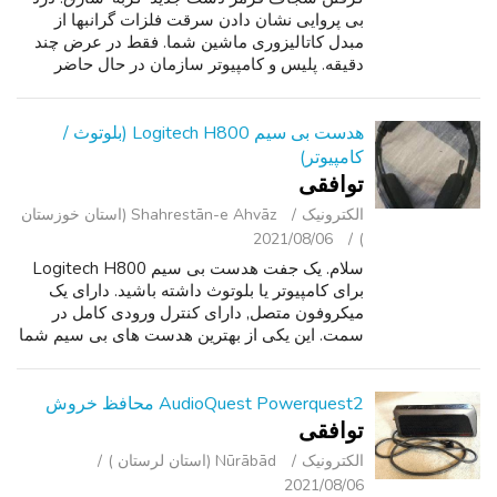
بی پروایی نشان دادن سرقت فلزات گرانبها از
مبدل کاتالیزوری ماشین شما. فقط در عرض چند
دقیقه. پلیس و کامپیوتر سازمان در حال حاضر
نشان می دهد رانندگان را به طیف وسیعی از
اقدامات برای کاهش دزدی از مبدل نصب دوربین ...
هدست بی سیم Logitech H800 (بلوتوث /
کامپیوتر)
توافقی
الکترونیک
Shahrestān-e Ahvāz (استان خوزستان
2021/08/06
)
سلام. یک جفت هدست بی سیم Logitech H800
برای کامپیوتر یا بلوتوث داشته باشید. دارای یک
میکروفون متصل, دارای کنترل ورودی کامل در
سمت. این یکی از بهترین هدست های بی سیم شما
می توانید برای بررسی قیمت واقعا بالا است. دارای
یک باتری قابل شارژ, می توانید بلو...
AudioQuest Powerquest2 محافظ خروش
توافقی
الکترونیک
Nūrābād (استان لرستان )
2021/08/06