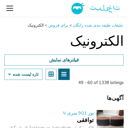
تبلیغات طبقه بندی شده رایگان
>
برای فروش
>
الکترونیک
الکترونیک
فیلترهای نمایش
تازه لیست شده
49 - 60 of 1338 listings
آگهی‌ها
بوز 901 سری V
توافقی
الکترونیک
Āstāneh-ye Ashrafīyeh (استان گیلان