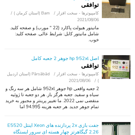
توافقی
کامپیوترها - سخت ‌افزار
Bam (استان کرمان )
2021/08/06
مانیتور هیولت پاکارد (22 " مورب) و صفحه کلید.
شامل مانیتور کابل: شرایط عالی. صفحه کلید:
خوب.
اصل hp 952xl جوهر 2 جعبه کامل
توافقی
کامپیوترها - سخت ‌افزار
Pārsābād (استان اردبیل
2021/08/06
)
2 جعبه واقعی hp جوهر 952xl شامل هر سه رنگ و
سیاه و سفید. جعبه هرگز باز. هر دو جعبه تا ژوئیه
منقضی نمی 2022. ما تغییر پرینتر و مجبور به خرید
تمام جوهر جدید. هر جعبه هزینه $94.99 اما
درخواست 1 100 برای هر دو جعبه.
جفت بازی 2x پردازنده های Xeon اینتل E5520
2.26 گیگاهرتز چهار هسته ای سرور ایستگاه