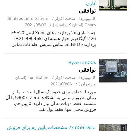
کاری
توافقی
کامپیوترها - سخت ‌افزار
Shahrestān-e Gīlān-e
Gharb (استان کرمانشاه )
2021/08/06
جفت بازی 2x پردازنده های Xeon اینتل E5520
2.26 گیگاهرتز چهار هسته ای (490459-B21)
پردازنده SLBFD. تماس نمایش اطلاعات تماس.
Ryzen 3800x
توافقی
کامپیوترها - سخت ‌افزار
Tonekābon (استان
مازندران )
2021/08/06
مورد استفاده برای حدود یک سال است ، اما از
زمان به روز رسانی به مشکلات 5800x. Zero با آن
نشسته, فقط دونات به آن نیاز دارید. 0 پین خم.
فروش محلی تنها. فقط پول نقد.
2x 8GB Ddr3 مشخصات پایین رم برای فروش