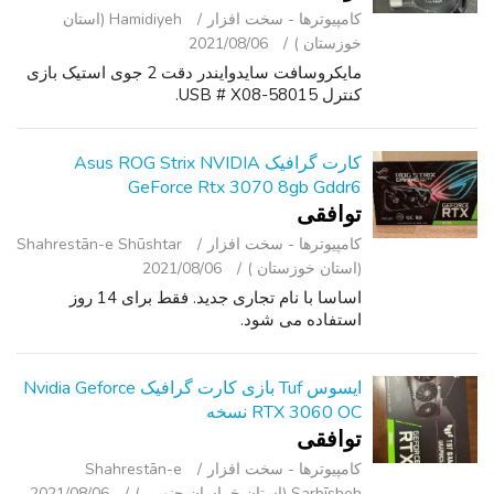
کامپیوترها - سخت ‌افزار
Hamidiyeh (استان
خوزستان )
2021/08/06
مایکروسافت سایدوایندر دقت 2 جوی استیک بازی
کنترل USB # X08-58015.
کارت گرافیک Asus ROG Strix NVIDIA
GeForce Rtx 3070 8gb Gddr6
توافقی
کامپیوترها - سخت ‌افزار
Shahrestān-e Shūshtar
(استان خوزستان )
2021/08/06
اساسا با نام تجاری جدید. فقط برای 14 روز
استفاده می شود.
ایسوس Tuf بازی کارت گرافیک Nvidia Geforce
RTX 3060 OC نسخه
توافقی
کامپیوترها - سخت ‌افزار
Shahrestān-e
Sarbīsheh (استان خراسان جنوبی )
2021/08/06