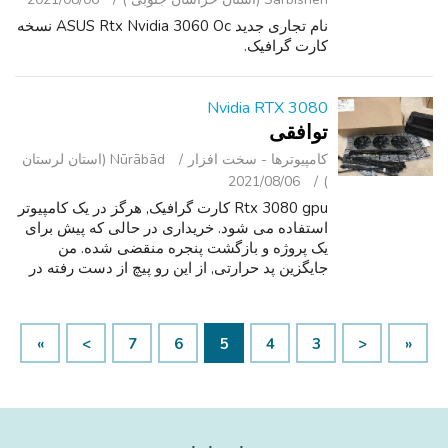
نام تجاری جدید ASUS Rtx Nvidia 3060 Oc نسخه
کارت گرافیک.
Nvidia RTX 3080
توافقی
کامپیوترها - سخت ‌افزار
Nūrābād (استان لرستان
2021/08/06
)
Rtx 3080 gpu کارت گرافیک, هرگز در یک کامپیوتر
استفاده می شود. خریداری در حالی که پیش برای
یک پروژه و بازگشت پنجره منقضی شده. من
جایگزین پد حرارتی, از این رو پیچ از دست رفته در
گوشه سمت چپ بالای طرفداران. بدون lowballs,
letas زمان را هدر ندهید.
»
>
7
6
5
4
3
<
«