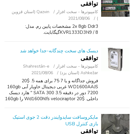
توافقی
کامپیوترها - سخت ‌افزار
Qazvin (استان قزوین
2021/08/06
)
2x 8gb Ddr3 مشخصات پایین رم. مدل:
KVR1333D3N9 / 8گیگابایت.
دیسک های سخت چندگانه-جدا خواهد شد
توافقی
کامپیوترها - سخت ‌افزار
Shahrestān-e
Ashkez̄ar (استان یزد)
2021/08/06
فروش جداگانه و یا 7 75 برای همه 5. $20
WD1600AAJS غربی دیجیتال خاویار آبی 160gb
7200 دور در دقیقه SATA 300 3.5 " هارد دیسک
داخلی. $20 Wd1600hlfs velociraptor را 160gb
10K دور در دقیقه Sata-II بافر 16mb 3.5"
مشخصات پایین 1.0 اینچ هارد دیسک. . $20
WD25...
مایکروسافت سایدوایندر دقت 2 جوی استیک
بازی کنترل USB
توافقی