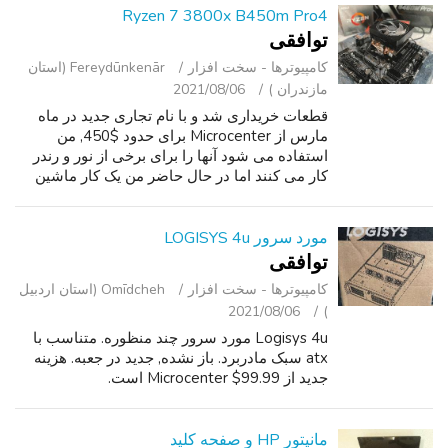
Ryzen 7 3800x B450m Pro4
توافقی
کامپیوترها - سخت ‌افزار
Fereydūnkenār (استان
مازندران )
2021/08/06
قطعات خریداری شد و با نام تجاری جدید در ماه
مارس از Microcenter برای حدود $450, من
استفاده می شود آنها را برای برخی از نور و رندر
کار می کنند اما در حال حاضر من یک کار ماشین
آلات و دیگر به آنها نیاز دارید! آنها کاملا کار کرده ام
از نصب برای من, و من ...
مورد سرور LOGISYS 4u
توافقی
کامپیوترها - سخت ‌افزار
Omīdcheh (استان اردبیل
2021/08/06
)
Logisys 4u مورد سرور چند منظوره. متناسب با
atx سبک مادربرد. باز نشده, جدید در جعبه. هزینه
جدید از Microcenter $99.99 است.
مانیتور HP و صفحه کلید