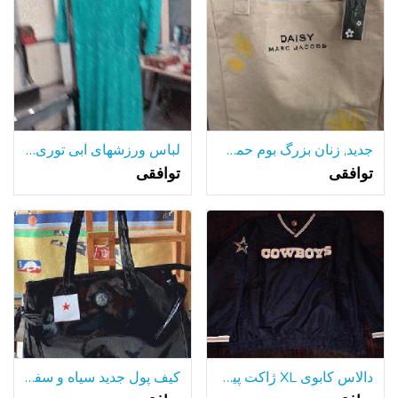
جدید, زنان بزرگ بوم حمل و نقل کردن کیسه, مارک جیکوبز دیزی
لباس ورزشهای آبی توری اندازه 14 جدید
توافقی
توافقی
دالاس کابوی XL ژاکت پیراهن استفاده نشده/تمیز Nfl فوتبال
کیف پول جدید سیاه و سفید