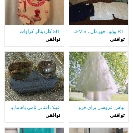
R L پولو ، قهرمان ، LEVIS ، و غیره اندازه 12 لباس زمستانی برای فروش
StL کاردینالز کراوات
توافقی
توافقی
لباس عروسی برای فروش!
عینک آفتابی تامی باهاما, پرداخت بیش از $160, پرسیدن 7 76
توافقی
توافقی