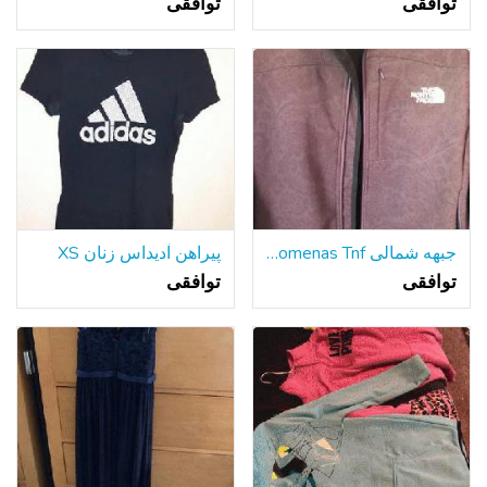
توافقی
توافقی
جبهه شمالی Womenas Tnf راس کبود جقه اندازه کت متوسط
پیراهن آدیداس زنان XS
توافقی
توافقی