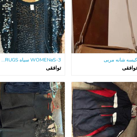
یسه شانه مربی
WOMENaS-3 سیاه SHRUGS / ژاکت ، اندازه کوچک
وافقی
توافقی