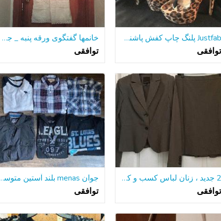
Justfab پلنگ چاپ کفش پاشنه بلند اندازه 7.5
خانمها گفتگوی ورقه پنبه _ جدید کهنه نشده
وافقی
توافقی
2 جدید ، زنان لباس کسب و کار-ژاکت دامن ، اندازه 4
جوان menas بلند آستین مت
وافقی
توافقی