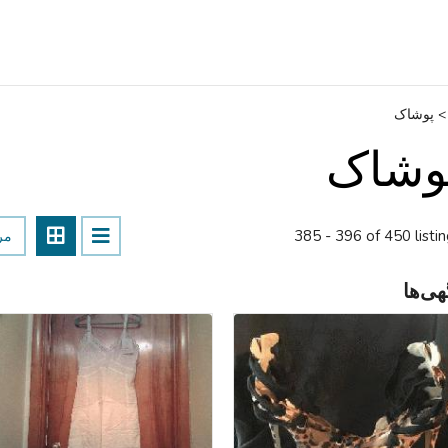
>
پوشاک
وشاک
385 - 396 of 450 listi
مر
هی‌ها