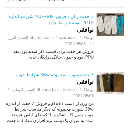
OBO.
3 جفت زنان / جرس. CAPRIS / شورت, اندازه
9/10 - همه شرایط جدید
توافقی
پوشاک
Shahrestān-e Naz̧arābād (استان البرز
2021/08/06
)
فروش هر جفت برای قیمت ذکر شده, پول نقد,
PPU. دود و حیوان خانگی رایگان خانه.
7 جفت شورت محموله 38w شرایط خوب
توافقی
پوشاک
Shahrestān-e Bardsīr (استان کرمان )
2021/08/06
من وزن از دست داده ام و فروش 7 جفت از اندازه
38w شورت محموله که دیگر مناسب-شرایط
خوب-بدون لکه, اشک و یا لکه های لباس. فروخته
شده به عنوان یک بسته نرم افزاری تنها:. a 3 جفت
شورت شکاف. - گري. - قهوهای مایل به زرد. -