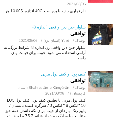
2021/08/06
نام تجاری جدید با برچسب. 40C اندازه. $10.00 هر.
شلوار جین دین واقعی (اندازه 8)
توافقی
پوشاک
Yazd (استان یزد)
2021/08/06
شلوار جین دین واقعی زن اندازه 8. شرایط بزرگ. به
آرامی استفاده می شود. خوب برای قیمت. پای
راست.
کیف پول و کیف پول مربی
توافقی
پوشاک
Shahrestān-e Kāmyārān (استان
کردستان )
2021/08/06
کیف پول مربی با تطبیق کیف پول. کیف پول EUC
10 "ایکس 8 " ایکس 3". سرگرم کننده تابستان /
پاییز رنگ. بارهای از جیب, برای نگه داشتن همه چیز.
متناسب با سادگی بیش از شانه. 7 75 برای هر دو