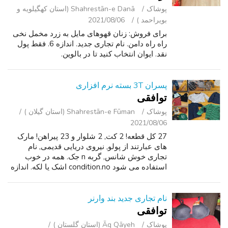
پوشاک
Shahrestān-e Danā (استان کهگیلویه و
بویراحمد )
2021/08/06
برای فروش: زنان قهوهای مایل به زرد مخمل نخی
راه راه دامن. نام تجاری جدید. اندازه 6. فقط پول
نقد. ایوان انتخاب کنید تا در بالوین.
پسران 3T بسته نرم افزاری
توافقی
پوشاک
Shahrestān-e Fūman (استان گیلان )
2021/08/06
27 کل قطعه! 2 کت, 2 شلوار و 23 پیراهن! مارک
های عبارتند از پولو, نیروی دریایی قدیمی, نام
تجاری خوش شانس, گربه n جک. همه در خوب
استفاده می شود condition.no اشک یا لکه. اندازه
3T. G100. * مشاهده تبلیغات بیشتر توسط این
کاربر!
نام تجاری جدید بند وارنر
توافقی
پوشاک
Āq Qāyeh (استان گلستان )