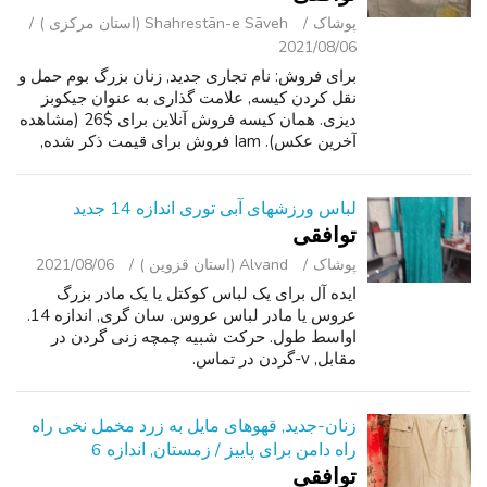
پوشاک
Shahrestān-e Sāveh (استان مرکزی )
2021/08/06
برای فروش: نام تجاری جدید, زنان بزرگ بوم حمل و
نقل کردن کیسه, علامت گذاری به عنوان جیکوبز
دیزی. همان کیسه فروش آنلاین برای $26 (مشاهده
آخرین عکس). Iam فروش برای قیمت ذکر شده,
پول نقد تنها. PPU.
لباس ورزشهای آبی توری اندازه 14 جدید
توافقی
پوشاک
Alvand (استان قزوین )
2021/08/06
ایده آل برای یک لباس کوکتل یا یک مادر بزرگ
عروس یا مادر لباس عروس. سان گری, اندازه 14.
اواسط طول. حرکت شبیه چمچه زنی گردن در
مقابل, v-گردن در تماس.
زنان-جدید, قهوهای مایل به زرد مخمل نخی راه
راه دامن برای پاییز / زمستان, اندازه 6
توافقی