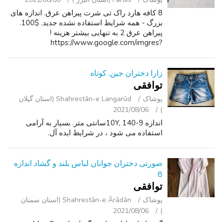
8 کافه هارد راک تی شرت پیراهن عرق. اندازه های
بزرگ - همه شرایط استفاده نشده جدید. $100.
پیراهن عرق 2 به تنهایی بیشتر هزینه !
https://www.google.com/imgres?
imgurl=https%3A%2F%2Fprocess.fs.grailed.c
om%2FAJdAgnqCST4iPtnUxiGtTz%2Fauto_i
mage%2Fcache%3Dexp...
زارا دختران جین, کوتاه
توافقی
پوشاک
Shahrestān-e Langarūd (استان گیلان
2021/08/06
)
اندازه 9-10Y, 140سانتی متر. بسیار به آرامی
استفاده می شود ، در شرایط ایده آل.
صورتی دختران جوانان لباس بلند و گشاد اندازه
8
توافقی
پوشاک
Shahrestān-e Ārādān (استان سمنان
2021/08/06
)