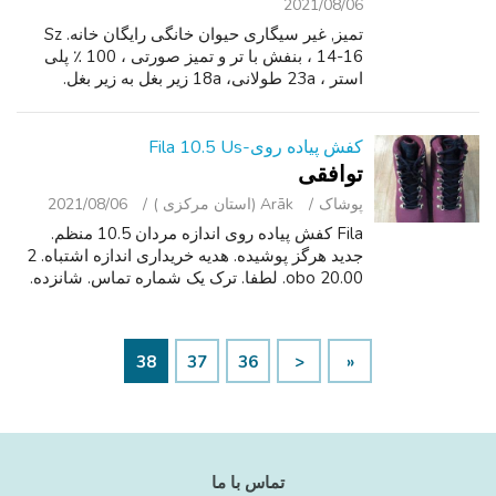
2021/08/06
تمیز, غیر سیگاری حیوان خانگی رایگان خانه. Sz
14-16 ، بنفش با تر و تمیز صورتی ، 100 ٪ پلی
استر ، 23a طولانی، 18a زیر بغل به زیر بغل.
کفش پیاده روی-Fila 10.5 Us
توافقی
پوشاک
Arāk (استان مرکزی )
2021/08/06
Fila کفش پیاده روی اندازه مردان 10.5 منظم.
جدید هرگز پوشیده. هدیه خریداری اندازه اشتباه. 2
20.00 obo. لطفا. ترک یک شماره تماس. شانزده.
38
37
36
<
«
تماس با ما