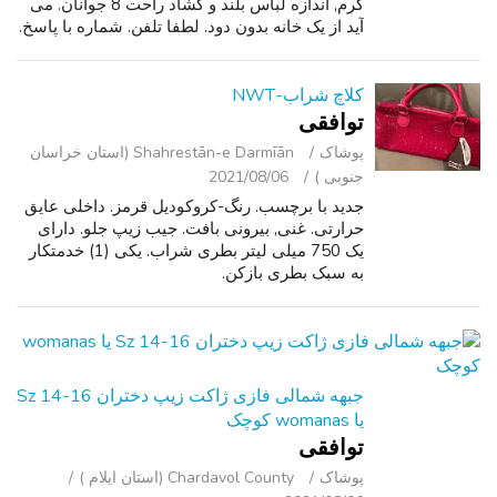
گرم, اندازه لباس بلند و گشاد راحت 8 جوانان. می
آید از یک خانه بدون دود. لطفا تلفن. شماره با پاسخ.
کلاچ شراب-NWT
توافقی
پوشاک
Shahrestān-e Darmīān (استان خراسان
جنوبی )
2021/08/06
جدید با برچسب. رنگ-کروکودیل قرمز. داخلی عایق
حرارتی. غنی, بیرونی بافت. جیب زیپ جلو. دارای
یک 750 میلی لیتر بطری شراب. یکی (1) خدمتکار
به سبک بطری بازکن.
جبهه شمالی فازی ژاکت زیپ دختران Sz 14-16
یا womanas کوچک
توافقی
پوشاک
Chardavol County (استان ایلام )