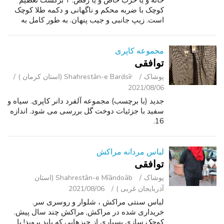
خانه و یا حزب خاص و یا رقص. T برگشت تعظیم
کوچک با ضربه محکم و ناگهانی و دکمه طلا کوچک
است. زیپ جانبی و جیب پنهان. به طور کامل به
انتظارنشسته بودند. برچسب قیمت و دکمه اضافی
هنوز هم متصل. اندازه 6. کیت بی...
مجموعه کاپری
توافقی
پوشاک
Shahrestān-e Bardsīr (استان کرمان )
2021/08/06
جدید (با برچسب) مجموعه آلفرد دانر کاپری. سیاه و
سفید با جزئیات دوخت گل بررسی می شود. اندازه
16.
لباس مردانه مراکش
توافقی
پوشاک
Shahrestān-e Mīāndoāb (استان
آذربایجان غربی )
2021/08/06
لباس سنتی مراکش ، شلوار و روسری سر.
خریداری شده در مراکش, مراکش چند سال پیش.
کوچک سازی بسیاری از چیزهایی که باید بروید! با