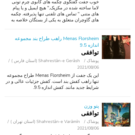
خوب جفت گفتگوی چکمه های کابوی چرم تونی
لاما ساخته شده در مکزیک," هیچ ایمیل و یا پیام
های متنی " تماس های تلفنی تنها پذیرفته. چکمه
های گاوچران متعلق به یکی از بستگان خلاصه به
خط رقص در تنها, در یک حیوان خانگی دود نگه
داشته شده است رایگان خانه از زمان....
Menas Florsheim راهب طراح بند مجموعه
اندازه 9.5
توافقی
پوشاک
Shahrestān-e Gerāsh (استان فارس )
2021/08/06
این یک جفت از Menas Florsheim طراح مجموعه
تنها راهب کفش بند است. کفش جزئیات عالی و در
شرایط جدید مانند. کفش اندازه 9.5.
پتو وزن
توافقی
پوشاک
Shahrestān-e Varāmīn (استان تهران )
2021/08/06