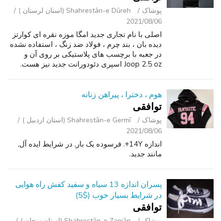
پوشاک
Shahrestān-e Dūreh (استان لرستان )
2021/08/06
اصلی با نام تجاری جدید امگا موزه نقره ای کوارتز
دیده بان ، بند چرم ، فولاد ضد زنگ ، استفاده نشده
در جعبه با برچسب های پلاستیکی بر روی آن و
Joop 2.5 oz اسپری دئودورانت جدید نیز هست.
هوم ، دخترا ، پيراهن زنانه
توافقی
پوشاک
Shahrestān-e Germī (استان اردبیل )
2021/08/06
اندازه 14Y+. فرسوده یک بار, در شرایط ایده آل,
مانند جدید.
پسران اندازه 13 سیاه و سفید کفش راه هوایی
در شرایط بسیار خوب ($5)
توافقی
پوشاک
Shahrestān-e Zanjān (استان زنجان )