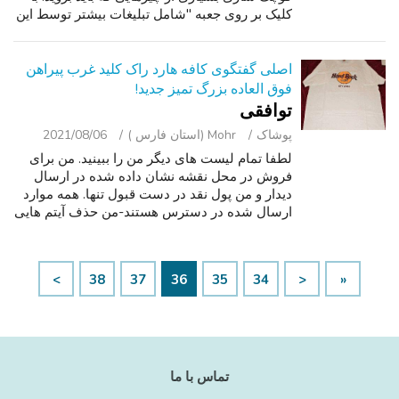
کلیک بر روی جعبه "شامل تبلیغات بیشتر توسط این
کاربر" برای دیدن کسانی که در مورد.
اصلی گفتگوی کافه هارد راک کلید غرب پیراهن
فوق العاده بزرگ تمیز جدید!
توافقی
پوشاک
Mohr (استان فارس )
2021/08/06
لطفا تمام لیست های دیگر من را ببینید. من برای
فروش در محل نقشه نشان داده شده در ارسال
دیدار و من پول نقد در دست قبول تنها. همه موارد
ارسال شده در دسترس هستند-من حذف آیتم هایی
که فروخته شده اند. در اینجا برای فروش-اصلی
گفتگوی کافه هارد راک-کلید غرب پی...
>
38
37
36
35
34
<
«
تماس با ما