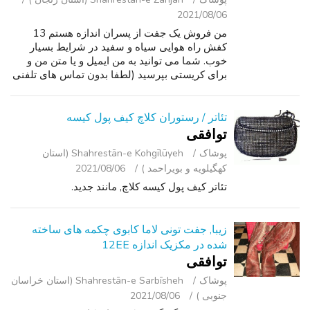
2021/08/06
من فروش یک جفت از پسران اندازه هستم 13
کفش راه هوایی سیاه و سفید در شرایط بسیار
خوب. شما می توانید به من ایمیل و یا متن من و
برای کریستی بپرسید (لطفا بدون تماس های تلفنی
چون من به آنها پاسخ نمی). وانت در Woodson
تراس مورد است 5 دقیقه در جنوب فرودگاه ...
تئاتر / رستوران کلاچ کیف پول کیسه
توافقی
پوشاک
Shahrestān-e Kohgīlūyeh (استان
کهگیلویه و بویراحمد )
2021/08/06
تئاتر کیف پول کیسه کلاچ, مانند جدید.
زیبا, جفت تونی لاما کابوی چکمه های ساخته
شده در مکزیک اندازه 12EE
توافقی
پوشاک
Shahrestān-e Sarbīsheh (استان خراسان
جنوبی )
2021/08/06