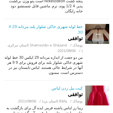
پنجه گشت nickelodeon است پتو وزن. برگشت
پذير. 4 1/2 پوند. نرم. ماشین قابل شستشو. دود
خانه رایگان.
خط لوله شهری خاکی شلوار بلند مردانه 29 X
30
توافقی
پوشاک
Shahrestān-e Shāzand (استان مرکزی
2021/08/06
)
من دو جفت از اندازه مردانه 29 ایکس 30 خط لوله
شهری خاکی شلوار بلند برای فروش برای 9 9 هر.
آنها در شرایط عالی هستند. لباس تابستان نیز در
دسترس است. ممنون
کیت بیل زدن لباس
توافقی
پوشاک
Bāfq (استان یزد)
2021/08/06
زیبا رز لباس پاشنه قرمز. ایده آل برای بازگشت به