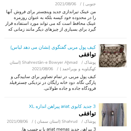
جنوبی )
2021/08/06
من عینک تیراندازی جدید وینچستر برای فروش. آنها
را در محدوده خود کیسه بلکه به عنوان روزمره
عینک محافظ است که می تواند مورد استفاده قرار
گیرد برای بسیاری از چیزهای دیگر مانند زمانی که
کار بر روی ماشین خود را. ویژگی های لنز روشن با
لهجه صورتی و "وینچستر...
کیف پول مربی گفتگوی (نشان می دهد لباس)
توافقی
پوشاک
Shahrestān-e Bowyer Aḩmad (استان
کهگیلویه و بویراحمد )
2021/08/06
کیف پول مربی. در تمام تصاویر برای ساییدگی و
پارگی نگاه. دود خانه رایگان در نزدیکی چسترفیلد
فرودگاه جاده و جاده طولانی.
3 جدید کابوی ariat پیراهن اندازه XL
توافقی
پوشاک
Shahrud (استان سمنان )
2021/08/06
3 پیراهن جدید ariat menas با برچسب ها.