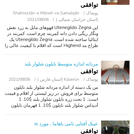
توافقی
پوشاک
Shahrestān-e Māneh va Samalqān
(استان خراسان شمالی )
2021/08/06
این Utenegildo Zegna قهوهای مایل به زرد نقش
ونگار ریگی دادن دانه کمربند چرم است. کمربند در
ایتالیا ساخته شده است. Utenegildo Zegna یک
طراح مد Highend است که اقلام با کیفیت عالی را
ایجاد می کند. کمربند اندازه است 34. من
درخواست 6 60 برای کمربند اما من...
مردانه اندازه متوسط نایلون شلوار بلند
توافقی
پوشاک
Kāzerūn (استان فارس )
2021/08/06
من یک دسته از اندازه مردانه شلوار بلند نایلون
متوسط برای فروش. در زیر لیستی از اقلام و قیمت
است:. 1 تحت زره نایلون شلوار بلند $10. 1
آدیداس شلوار بلند نایلون $10. 1 قهرمان نایلون
شلوار بلند $9. 1 راسل نایلون شلوار بلند $9. 1
Tek دنده نایلون شلوار بلن...
عینک آفتابی تامی باهاما ، مورد w
توافقی