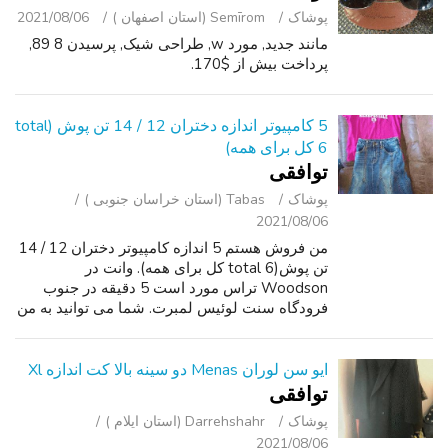
پوشاک
Semīrom (استان اصفهان )
2021/08/06
مانند جدید, مورد w, طراحی شیک, پرسیدن 8 89,
پرداخت بیش از $170.
5 کامپیوتر اندازه دختران 12 / 14 تن پوش (total
6 کل برای همه)
توافقی
پوشاک
Tabas (استان خراسان جنوبی )
2021/08/06
من فروش هستم 5 اندازه کامپیوتر دختران 12 / 14
تن پوش(total 6 کل برای همه). وانت در
Woodson تراس مورد است 5 دقیقه در جنوب
فرودگاه سنت لوئیس لمبرت. شما می توانید به من
و یا متن ایمیل ( لطفا بدون تماس های تلفنی چون
من به آنها پاسخ نمی) و برای کریستی بپر...
ایو سن لوران Menas دو سینه بالا کت اندازه Xl
توافقی
پوشاک
Darrehshahr (استان ایلام )
2021/08/06