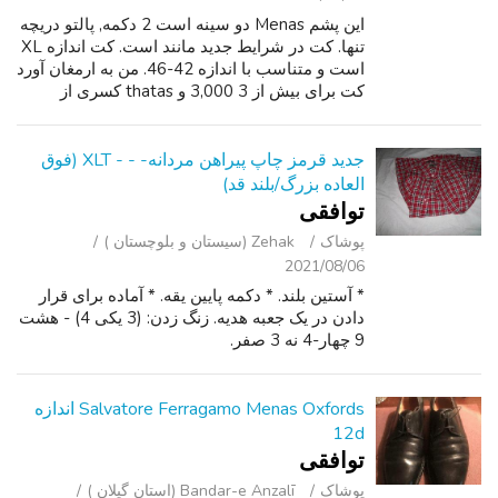
این پشم Menas دو سینه است 2 دکمه, پالتو دریچه
تنها. کت در شرایط جدید مانند است. کت اندازه XL
است و متناسب با اندازه 42-46. من به ارمغان آورد
کت برای بیش از 3 3,000 و thatas کسری از
درخواست من قیمت. اما من پاکسازی برخی از
روپوش من. اما اگر شما یک گارم...
جدید قرمز چاپ پیراهن مردانه- - - XLT (فوق
العاده بزرگ/بلند قد)
توافقی
پوشاک
Zehak (سیستان و بلوچستان )
2021/08/06
* آستین بلند. * دکمه پایین یقه. * آماده برای قرار
دادن در یک جعبه هدیه. زنگ زدن: (3 یکی 4) - هشت
9 چهار-4 نه 3 صفر.
Salvatore Ferragamo Menas Oxfords اندازه
12d
توافقی
پوشاک
Bandar-e Anzalī (استان گیلان )