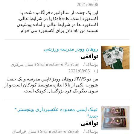
2021/08/06
این یک جفت از سالواتوره فراگامو دشت پا
آکسفورد است. Oxfords یا در شرایط عالی.
اکسفورد ها در شرایط عالی و آماده پوشیدن
هستند.من 50 دلار براي آکسفورد مي خوام
روهان وودز مدرسه ورزشی
توافقی
پوشاک
Shahrestān-e Āshtīān (استان مرکزی
2021/08/06
)
من دو RWS, روهان وودز تاپس مدرسه و یک جفت
شورت. یکی از بالا اندازه متوسط کودکان است و از
سوی دیگر یک فرد بزرگسال کوچک است.
عینک ایمنی محدوده عکسبرداری وینچستر *
جدید*
توافقی
پوشاک
Shahrestān-e Zīrkūh (استان خراسان