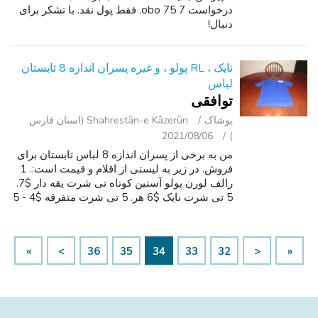
درخواست 7 75 obo. فقط پول نقد. با تشکر برای
دنبال!
نایک ، RL پولو ، و غیره پسران اندازه 8 تابستان
لباس
توافقی
پوشاک
Shahrestān-e Kāzerūn (استان فارس
2021/08/06
)
من به برخی از پسران اندازه 8 لباس تابستان برای
فروش. در زیر به لیستی از اقلام و قیمت است:. 1
رالف لورن پولو آستین کوتاه تی شرت یقه دار $7.
5 تی شرت نایک $6 هر. 5 تی شرت متفرقه $4 - 5
5 هر. 8 شورت نایلون $7 هر. 1 شورت محموله
پنبه $4. همه لباس در شرایط...
»
>
36
35
34
33
32
<
«