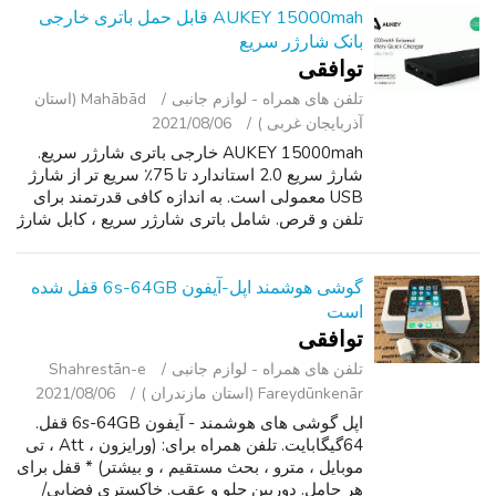
AUKEY 15000mah قابل حمل باتری خارجی
بانک شارژر سریع
توافقی
تلفن ‌های همراه - لوازم جانبی
Mahābād (استان
آذربایجان غربی )
2021/08/06
AUKEY 15000mah خارجی باتری شارژر سریع.
شارژ سریع 2.0 استاندارد تا 75٪ سریع تر از شارژ
USB معمولی است. به اندازه کافی قدرتمند برای
تلفن و قرص. شامل باتری شارژر سریع ، کابل شارژ
microUSB (با عرض پوزش ، بدون USB-C) ، و
کتابچه راهنمای دستور العمل همه در ...
گوشی هوشمند اپل-آیفون 6s-64GB قفل شده
است
توافقی
تلفن ‌های همراه - لوازم جانبی
Shahrestān-e
Fareydūnkenār (استان مازندران )
2021/08/06
اپل گوشی های هوشمند - آیفون 6s-64GB قفل.
64گیگابایت. تلفن همراه برای: (ورایزون ، Att ، تی
موبایل ، مترو ، بحث مستقیم ، و بیشتر) * قفل برای
هر حامل. دوربین جلو و عقب. خاکستری فضایی/