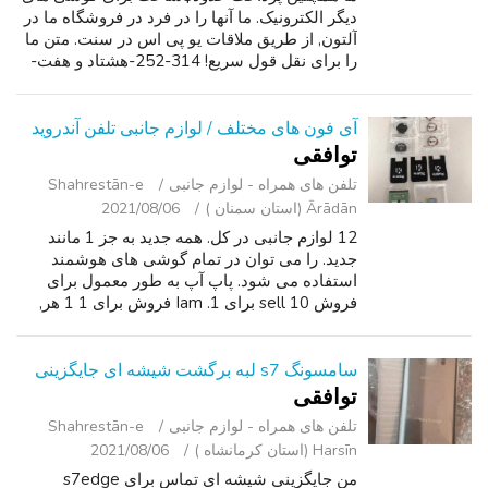
دیگر الکترونیک. ما آنها را در فرد در فروشگاه ما در
آلتون, از طریق ملاقات یو پی اس در سنت. متن ما
را برای نقل قول سریع! 314-252-هشتاد و هفت-
چهل و پنج. ----------------------------------------
--. 6/10: دستگاه در...
آی فون های مختلف / لوازم جانبی تلفن آندروید
توافقی
تلفن ‌های همراه - لوازم جانبی
Shahrestān-e
Ārādān (استان سمنان )
2021/08/06
12 لوازم جانبی در کل. همه جدید به جز 1 مانند
جدید. را می توان در تمام گوشی های هوشمند
استفاده می شود. پاپ آپ به طور معمول برای
فروش sell 10 برای 1. Iam فروش برای 1 1 هر,
پول نقد. PPU.
سامسونگ s7 لبه برگشت شیشه ای جایگزینی
توافقی
تلفن ‌های همراه - لوازم جانبی
Shahrestān-e
Harsīn (استان کرمانشاه )
2021/08/06
من جایگزینی شیشه ای تماس برای s7edge