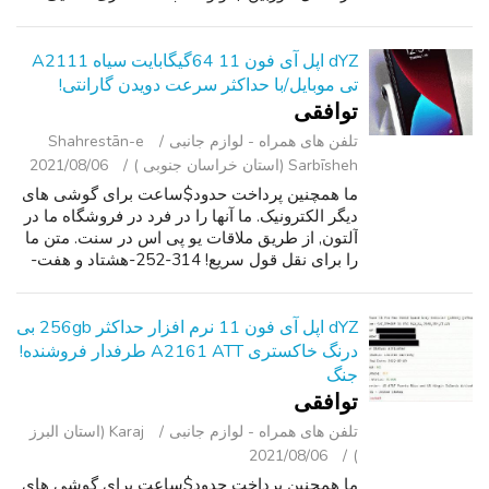
سیاه. اپل در ios 12/13. همراه با جعبه اصلی.
تماس بگیرید و یا من متن در...
dYZ اپل آی فون 11 64گیگابایت سیاه A2111
تی موبایل/با حداکثر سرعت دویدن گارانتی!
توافقی
تلفن ‌های همراه - لوازم جانبی
Shahrestān-e
Sarbīsheh (استان خراسان جنوبی )
2021/08/06
ما همچنین پرداخت حدود$ساعت برای گوشی های
دیگر الکترونیک. ما آنها را در فرد در فروشگاه ما در
آلتون, از طریق ملاقات یو پی اس در سنت. متن ما
را برای نقل قول سریع! 314-252-هشتاد و هفت-
چهل و پنج. ----------------------------------------
--. 9/10: دستگاه تق...
dYZ اپل آی فون 11 نرم افزار حداکثر 256gb بی
درنگ خاکستری A2161 ATT طرفدار فروشنده!
جنگ
توافقی
تلفن ‌های همراه - لوازم جانبی
Karaj (استان البرز
2021/08/06
)
ما همچنین پرداخت حدود$ساعت برای گوشی های