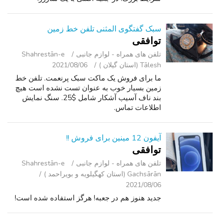
سبک گفتگوی المثنی تلفن خط زمین
توافقی
تلفن ‌های همراه - لوازم جانبی
Shahrestān-e
Tālesh (استان گیلان )
2021/08/06
ما برای فروش یک ماکت سبک پرنعمت. تلفن خط
زمین بسیار خوب به عنوان تست نشده است هیچ
بند ناف آسیب آشکار شامل $25. سنگ نمایش
اطلاعات تماس.
آیفون 12 مینین برای فروش !!
توافقی
تلفن ‌های همراه - لوازم جانبی
Shahrestān-e
Gachsārān (استان کهگیلویه و بویراحمد )
2021/08/06
جدید هنوز هم در جعبه! هرگز استفاده شده است!