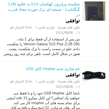
شکسته ورایزون کهکشان S10 به علاوه (128
گیگابایت) - شیشه ای ترک خورده معتاد قدرت
در
توافقی
تلفن ‌های همراه - لوازم جانبی
Qom (استان قم
2021/08/06
)
من پس از استفاده از آن فقط برای 1 ماه ،
Verizon Galaxy S10 Plus (128 GB) را شکست
دادم. جلو در سمت راست با ترک شکست. پشت
هنوز در شکل کامل است. تلفن برای چند روز روشن
پس از من آن را کاهش یافته است, سپس آن را
متوقف روشن. من فروش S10 شکسته من + برای
قطعا...
نام تجاری جدید Mophie کابل USB
توافقی
تلفن ‌های همراه - لوازم جانبی
Qom (استان قم
2021/08/06
)
نابجا کابل USB Mophie خود را و یا فقط می
خواهید یک اضافی؟ این کابل میکرو usb 32 اینچی
برای تمام بسته های آب mophie کار می کند.
ویژگی های جزئیات:. 32 اینچ میکرو usb به کابل