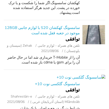
کهکشان سامسونگ.اگر شما را شکست و یا ترک
خورده در پشت, این جدید هرگز استفاده شده
است.پیشنهاد.
سامسونگ کهکشان S20 با لوازم جانبی 128GB
موجود در جعبه قفل شده است
توافقی
تلفن ‌های همراه - لوازم جانبی
Zehak (سیستان و
بلوچستان )
2021/08/06
آن را از T-Mobile خریداری شد اما در حال حاضر
آن را برای gsm یا cdma باز شده است.
سامسونگ گلکسی نوت 10+
توافقی
تلفن ‌های همراه - لوازم جانبی
Shahrestān-e
Mīāndoāb (استان آذربایجان غربی )
2021/08/06
شرایط بزرگ. در جعبه اصلی با یک شارژر.