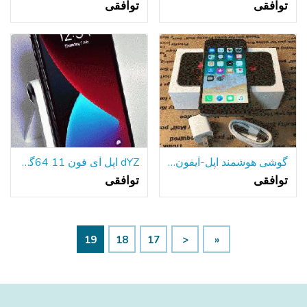
توافقی
توافقی
گوشی هوشمند اپل-آیفون 6s-64GB قفل شده است
dYZ اپل آی فون 11 64گیگابایت سیاه A2111 تی موبایل/با حداکثر سرعت دویدن گارانتی!
توافقی
توافقی
19
18
17
<
«