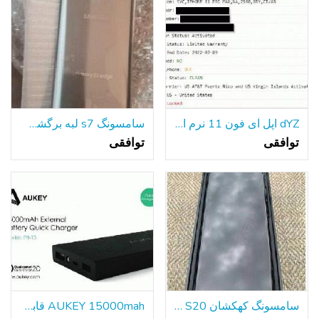
dYZ اپل آی فون 11 نرم افزار حداکثر 256gb بی درنگ خاکستری A2161 ATT طرفدار فروشنده! جنگ
سامسونگ s7 لبه برگشت شیشه ای جایگزینی
توافقی
توافقی
سامسونگ کهکشان S20 با لوازم جانبی 128GB موجود در جعبه قفل شده است
AUKEY 15000mah قابل حمل باتری خارجی بانک شارژر سریع