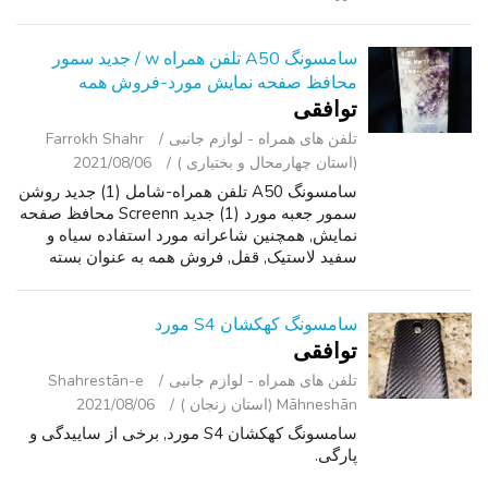
سامسونگ A50 تلفن همراه w / جدید سمور
محافظ صفحه نمایش مورد-فروش همه
توافقی
تلفن ‌های همراه - لوازم جانبی
Farrokh Shahr
(استان چهارمحال و بختیاری )
2021/08/06
سامسونگ A50 تلفن همراه-شامل (1) جدید روشن
سمور جعبه مورد (1) جدید Screenn محافظ صفحه
نمایش, همچنین شاعرانه مورد استفاده سیاه و
سفید لاستیک, قفل, فروش همه به عنوان بسته
برای $200 شرکت!!
سامسونگ کهکشان S4 مورد
توافقی
تلفن ‌های همراه - لوازم جانبی
Shahrestān-e
Māhneshān (استان زنجان )
2021/08/06
سامسونگ کهکشان S4 مورد, برخی از ساییدگی و
پارگی.