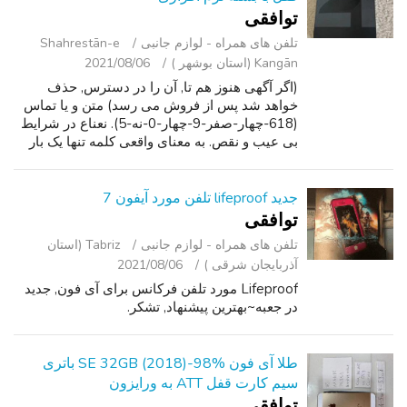
توافقی
تلفن ‌های همراه - لوازم جانبی
Shahrestān-e
Kangān (استان بوشهر )
2021/08/06
(اگر آگهی هنوز هم تا, آن را در دسترس, حذف
خواهد شد پس از فروش می رسد) متن و یا تماس
(618-چهار-صفر-9-چهار-0-نه-5). نعناع در شرایط
بی عیب و نقص. به معنای واقعی کلمه تنها یک بار
استفاده. هیچ مشکلی با دستگاه و یا بسته نرم
افزاری لوازم جانبی در همه. روشن ...
جدید lifeproof تلفن مورد آیفون 7
توافقی
تلفن ‌های همراه - لوازم جانبی
Tabriz (استان
آذربایجان شرقی )
2021/08/06
Lifeproof مورد تلفن فرکانس برای آی فون, جدید
در جعبه~بهترین پیشنهاد, تشکر.
طلا آی فون SE 32GB (2018)-98% باتری
سیم کارت قفل ATT به ورایزون
توافقی