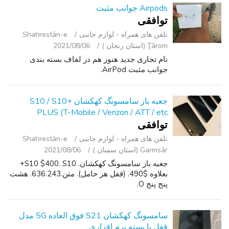
Airpods جوانب مثبت
توافقی
تلفن ‌های همراه - لوازم جانبی
Shahrestān-e
Ţārom (استان زنجان )
2021/08/06
نام تجاری جدید هنوز هم در لفاف بسته بندی
جوانب مثبت AirPod.
جعبه باز سامسونگ کهکشان S10 / S10+
PLUS (T-Mobile / Verizon / ATT / etc
توافقی
تلفن ‌های همراه - لوازم جانبی
Shahrestān-e
Garmsār (استان سمنان )
2021/08/06
جعبه باز سامسونگ کهکشان. S10 $400. S10+
بعلاوه $490. (قفل هر حامل). متن.636.243. هشت
پنج پنج O.
سامسونگ کهکشان S21 فوق العاده 5G مدل
قفل با بسته نرم افزاری