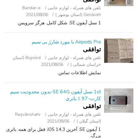
تلفن ‌های همراه - لوازم جانبی
Bandar-e
Genāveh (استان بوشهر )
2021/08/06
1 نسل آیفون SE. شکل کامل. هرگز سرویس.
Airpods Pro با مورد شارژ بی سیم
توافقی
تلفن ‌های همراه - لوازم جانبی
Bojnūrd (استان
خراسان شمالی )
2021/08/06
نمایش اطلاعات تماس.
1st نسل آیفون SE 64G-بدون محدودیت سیم
کارت-97 ٪ باتری
توافقی
تلفن ‌های همراه - لوازم جانبی
Reẕvānshahr
(استان گیلان )
2021/08/06
1 آیفون SE. آخرین iOS 14.3. قفل برای همه. باتری
بزرگ.