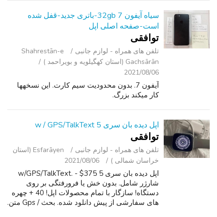
سیاه آیفون 7 32gb-باتری جدید-قفل شده
است-صفحه اصلی اپل
توافقی
تلفن ‌های همراه - لوازم جانبی
Shahrestān-e
Gachsārān (استان کهگیلویه و بویراحمد )
2021/08/06
آیفون 7. بدون محدودیت سیم کارت. این نسخهها
کار میکند بزرگ.
اپل دیده بان سری 5 w / GPS/TalkText
توافقی
تلفن ‌های همراه - لوازم جانبی
Esfarāyen (استان
خراسان شمالی )
2021/08/06
اپل دیده بان سری 5 w/GPS/TalkText. - $375
شارژر شامل. بدون خش یا فرورفتگی بر روی
دستگاه! سازگار با تمام محصولات اپل! 40 + چهره
های سفارشی از پیش دانلود شده. بحث / Gps متن.
- گروه خاکستری. - مذاکره خواهد کرد! - توپ کم