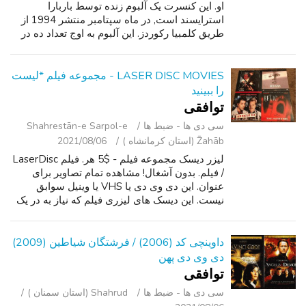
او. این کنسرت یک آلبوم زنده توسط باربارا
استرایسند است, در ماه سپتامبر منتشر 1994 از
طریق کلمبیا رکوردز. این آلبوم به اوج تعداد ده در
بیلبورد 200 رسید. این کنسرت پلاتین در استرالیا
گواهی شد, کانادا و ای...
LASER DISC MOVIES - مجموعه فیلم *لیست
را ببینید
توافقی
سی ‌دی ‌ها - ضبط‌ ها
Shahrestān-e Sarpol-e
Z̄ahāb (استان کرمانشاه )
2021/08/06
لیزر دیسک مجموعه فیلم - $5 هر. فیلم LaserDisc
/ فیلم. بدون آشغال! مشاهده تمام تصاویر برای
عنوان. این دی وی دی یا VHS یا وینیل سوابق
نیست. این دیسک های لیزری فیلم که نیاز به در یک
بازیکن LaserDisc در هر تلویزیون بازی می شود.
ممنون
داوینچی کد (2006) / فرشتگان شیاطین (2009)
دی وی دی پهن
توافقی
سی ‌دی ‌ها - ضبط‌ ها
Shahrud (استان سمنان )