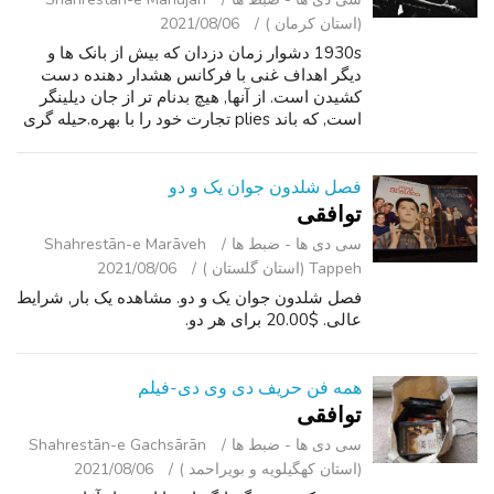
(استان کرمان )
2021/08/06
1930s دشوار زمان دزدان که بیش از بانک ها و
دیگر اهداف غنی با فرکانس هشدار دهنده دست
کشیدن است. از آنها, هیچ بدنام تر از جان دیلینگر
است, که باند plies تجارت خود را با بهره.حیله گری
در برابر کسب و کارهای بزرگ در حالی که ترک
شهروندان عادی به تنهایی. به...
فصل شلدون جوان یک و دو
توافقی
سی ‌دی ‌ها - ضبط‌ ها
Shahrestān-e Marāveh
Tappeh (استان گلستان )
2021/08/06
فصل شلدون جوان یک و دو. مشاهده یک بار, شرایط
عالی. $20.00 برای هر دو.
همه فن حریف دی وی دی-فیلم
توافقی
سی ‌دی ‌ها - ضبط‌ ها
Shahrestān-e Gachsārān
(استان کهگیلویه و بویراحمد )
2021/08/06