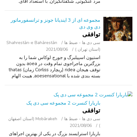
مرد عنکبوتی, شگفتانگیزان, با استعداد آقای.
مجموعه ای از 3 ایندیانا جونز و ترانسفورماتور
دی وی دی
توافقی
سی ‌دی ‌ها - ضبط‌ ها
Shahrestān-e Bahārestān
(استان تهران )
2021/08/06
استیون اسپیلبرگ و جورج لوکاس شما را به
بزرگترین ماجراجوی تمام وقت در aoea بدون
توقف هیجان ridea (ریچارد Corliss زمان) thatas
بسته بندی شده با aoesensational, هیبت الهام
بخش spectaclesa (راجر ایبرت در شیکاگو سان
تایمز). ایندیانا جونز و پادشاهی جمجمه ک...
باربارا کنسرت 2 مجموعه سی دی پک
توافقی
سی ‌دی ‌ها - ضبط‌ ها
Mobārakeh (استان اصفهان
2021/08/06
)
باربارا استرایسند بزرگ در یکی از بهترین اجراهای