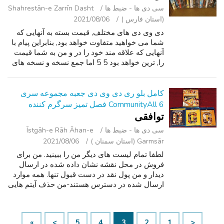
سی ‌دی ‌ها - ضبط‌ ها
Shahrestān-e Zarrīn Dasht
(استان فارس )
2021/08/06
دی وی دی های مختلف, قیمت بسته به آنهایی که
شما می خواهید متفاوت خواهد بود, بنابراین پیام با
آنهایی که علاقه مند خود را در و من به شما قیمت
را, ترین خواهد بود 5 5 اما جمع نسخه و نسخه های
ویژه خواهد بود 1 10 و یا در زیر.
کامل بلو ری دی وی دی جعبه مجموعه سری
CommunityAll 6 فصل تمیز سرگرم کننده
توافقی
سی ‌دی ‌ها - ضبط‌ ها
Īstgāh-e Rāh Āhan-e
Garmsār (استان سمنان )
2021/08/06
لطفا تمام لیست های دیگر من را ببینید. من برای
فروش در محل نقشه نشان داده شده در ارسال
دیدار و من پول نقد در دست قبول تنها. همه موارد
ارسال شده در دسترس هستند-من حذف آیتم هایی
که فروخته شده اند. در اینجا برای فروش کامل بلو
ری جعبه دی وی دی مجموعه ای ا...
»
>
5
4
3
2
1
<