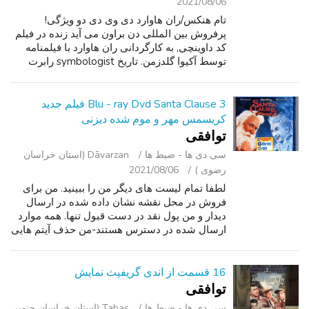
2021/08/06
تام هنکس/ران هاوارد دی وی دی دو ویژگی!
پرفروش بین المللی دن براون می آید زنده در فیلم
کد داوینچی, به کارگردانی ران هاوارد با فیلمنامه
توسط آکیوا گلدزمن. تاریخ symbologist رابرت
لنگدن (تام هنکس) و cryptologist Sophie Neveu
(اودری توتو) در قلب خود را-م...
Blu - ray Dvd Santa Clause 3 فیلم جدید
کریسمس مهر و موم شده دیزنی
توافقی
سی ‌دی ‌ها - ضبط‌ ها
Dāvarzan (استان خراسان
رضوی )
2021/08/06
لطفا تمام لیست های دیگر من را ببینید. من برای
فروش در محل نقشه نشان داده شده در ارسال
دیدار و من پول نقد در دست قبول تنها. همه موارد
ارسال شده در دسترس هستند-من حذف آیتم هایی
که فروخته شده اند. در اینجا برای فروش فیلم Blue
- Ray dvd santa Clause 3-بن...
16 قسمت از اندی گریفیث نمایش
توافقی
سی ‌دی ‌ها - ضبط‌ ها
Tabas (استان خراسان جنوبی