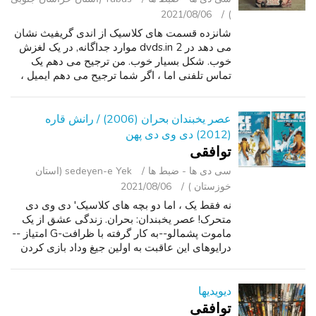
2021/08/06
)
شانزده قسمت های کلاسیک از اندی گریفیث نشان
می دهد در 2 dvds.in موارد جداگانه, در یک لغزش
خوب. شکل بسیار خوب. من ترجیح می دهم یک
تماس تلفنی اما ، اگر شما ترجیح می دهم ایمیل ،
لطفا شامل تلفن خود را # بنابراین من می تواند به
شما تماس بگیرید.باشه؟ و لطفا...
عصر یخبندان بحران (2006) / رانش قاره
(2012) دی وی دی پهن
توافقی
سی ‌دی ‌ها - ضبط‌ ها
sedeyen-e Yek (استان
خوزستان )
2021/08/06
نه فقط یک ، اما دو بچه های کلاسیک' دی وی دی
متحرک! عصر یخبندان: بحران. زندگی عشق از یک
ماموت پشمالو--به کار گرفته با ظرافت-G امتیاز --
درایوهای این عاقبت به اولین جیغ وداد بازی کردن
کامپیوتر متحرک در عصر پستانداران ماقبل تاریخ.
در حالی که اولین یخبند...
دیویدیها
توافقی