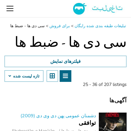
تبلیغات طبقه بندی شده رایگان
>
برای فروش
>
سی ‌دی ‌ها - ضبط‌ ها
سی ‌دی ‌ها - ضبط‌ ها
فیلترهای نمایش
تازه لیست شده
25 - 36 of 207 listings
آگهی‌ها
دشمنان عمومی پهن دی وی دی (2009)
توافقی
سی ‌دی ‌ها - ضبط‌ ها
Shahrestān-e Manūjān