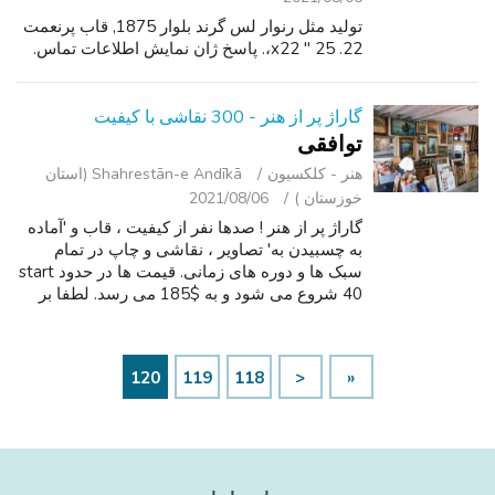
تولید مثل رنوار لس گرند بلوار 1875, قاب پرنعمت
22. 25 " x22،. پاسخ ژان نمایش اطلاعات تماس.
گاراژ پر از هنر - 300 نقاشی با کیفیت
توافقی
هنر - کلکسیون
Shahrestān-e Andīkā (استان
خوزستان )
2021/08/06
گاراژ پر از هنر ! صدها نفر از کیفیت ، قاب و 'آماده
به چسبیدن به' تصاویر ، نقاشی و چاپ در تمام
سبک ها و دوره های زمانی. قیمت ها در حدود start
40 شروع می شود و به $185 می رسد. لطفا بر
روی "تبلیغات بیشتر بو این کاربر" کلیک کنید (فقط
در زیر نقشه گوگل به ...
120
119
118
<
«