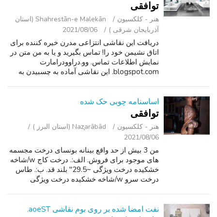
توافقی
هنر - کلکسیون
Shahrestān-e Malekān (استان
آذربایجان شرقی )
2021/08/06
دریافت این نقاشی انتزاعی مدرن خیره کننده برای
اتاق نشیمن خود را! تماس بگیرید و یا به من متن در
نمایش اطلاعات تماس. وو.دراوودرامارت
blogspot.com. این نقاشی آماده به چسبیدن به
است و امضا شده است/مورخ. --------------------
-------------------------------...
اساسنامه چوبی حک شده
توافقی
هنر - کلکسیون
Naz̧arābād (استان البرز )
2021/08/06
من 3 بیش از حد واقع بینانه بونسای درخت مجسمه
های موجود برای فروش. الف:. درخت کاج w/شاخه
خشکیده درخت ویژگی ~29.5" بلند قد. ب:. طاس
درخت سرو w/شاخه خشکیده درخت ویژگی
~35.5" بلند قد. ج:. کوتوله بید درخت w/شاخه
خشکیده درخت ویژگی ~27 " بلند قد. وانت محلی ...
نفت امضا شده بر روی بوم نقاشی aoeST.