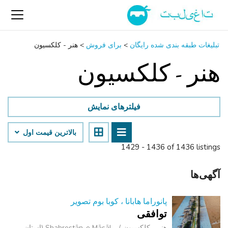
تبلیغات طبقه بندی شده رایگان
>
برای فروش
>
هنر - کلکسیون
هنر - کلکسیون
فیلترهای نمایش
بالاترین قیمت اول
1429 - 1436 of 1436 listings
آگهی‌ها
پانوراما هابانا ، کوبا بوم تصویر
توافقی
هنر - کلکسیون
Shahrestān-e Māsāl (استان