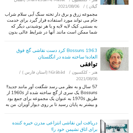
گیلان )
2021/08/06
مجموعه زرق و برق دار تخته سنگ آبی سلام شراب
جام می تواند مورد استفاده قرار گیرد برای خدمت
به بستنی, کیک لایه لایه و یا هر نوشیدنی دیگر که
شما ممکن است مانند. آنها در شرایط عالی بدون
تراشه ، ضربه یا ترک هستند. اندازه گیری: 8" H x
4"W. تماس بگیرید و یا...
1963 Bossuns کرد دست نقاشی گچ فوق
العاده! ساخته شده در انگلستان
توافقی
هنر - کلکسیون
Nūrābād (استان فارس )
2021/08/06
57 سال و به نظر می رسد شگفت آور مانند جدید!!
Bossuns یک سری از گچ ساخته شده از 1960s از
طریق 1970s به عنوان یک مجموعه برای جمع بود
و بیشتر به پایان رسید تا بر روی دیوار آویزان. من به
یاد داشته باشید در حال رشد ما تا به حال 3 از این
در یک ردیف بر روی ...
دریافت این نقاشی انتزاعی مدرن خیره کننده
برای اتاق نشیمن خود را!