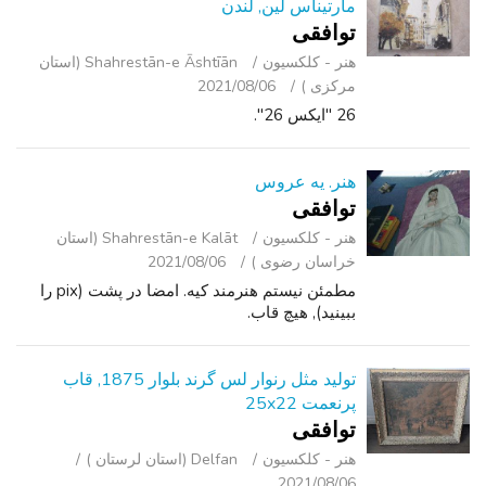
مارتیناس لین, لندن
توافقی
هنر - کلکسیون
Shahrestān-e Āshtīān (استان
مرکزی )
2021/08/06
26 "ایکس 26".
هنر. يه عروس
توافقی
هنر - کلکسیون
Shahrestān-e Kalāt (استان
خراسان رضوی )
2021/08/06
مطمئن نيستم هنرمند کيه. امضا در پشت (pix را
ببینید), هیچ قاب.
تولید مثل رنوار لس گرند بلوار 1875, قاب
پرنعمت 25x22
توافقی
هنر - کلکسیون
Delfan (استان لرستان )
2021/08/06