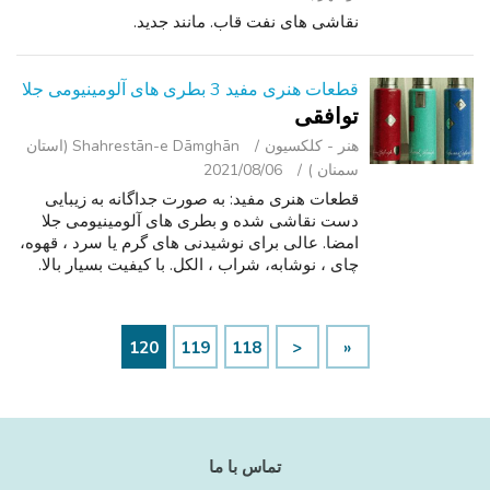
نقاشی های نفت قاب. مانند جدید.
قطعات هنری مفید 3 بطری های آلومینیومی جلا
توافقی
هنر - کلکسیون
Shahrestān-e Dāmghān (استان
سمنان )
2021/08/06
قطعات هنری مفید: به صورت جداگانه به زیبایی
دست نقاشی شده و بطری های آلومینیومی جلا
امضا. عالی برای نوشیدنی های گرم یا سرد ، قهوه،
چای ، نوشابه، شراب ، الکل. با کیفیت بسیار بالا.
اندازه 9.5 ax 3a, قیمت: 3 برای 7 75 هر یا 1 برای
1 100 اضافه کردن یکی دی...
120
119
118
<
«
تماس با ما