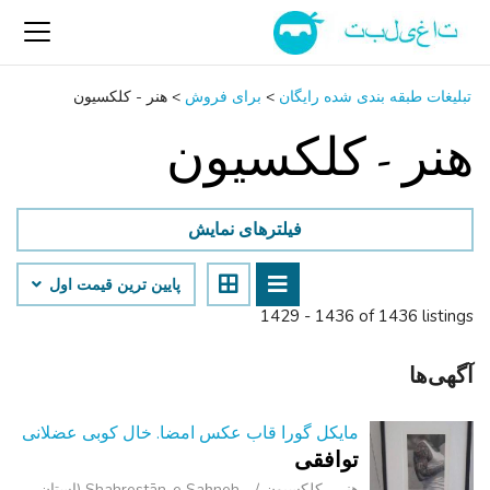
تبلیغات طبقه بندی شده رایگان
>
برای فروش
>
هنر - کلکسیون
هنر - کلکسیون
فیلترهای نمایش
پایین ‌ترین قیمت اول
1429 - 1436 of 1436 listings
آگهی‌ها
مایکل گورا قاب عکس امضا. خال کوبی عضلانی
توافقی
هنر - کلکسیون
Shahrestān-e Şaḩneh (استان