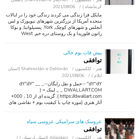
کرمانشاه )
2021/08/06
مایکل قرا زندگی می کردند زندگی خود را در ایالات
متحده آمریکا از بزرگترین شهرهای نیویورک و لس
آنجلس و شهرهای کوچک, York, پنسیلوانیا, و بوکا
راتون فلوریدا و یک روستای دره خم, West
Virginia.'تجربه گسترده ای به من کمک کرد به درک
شدید متنوع آمریکایی شیوه ...
پیش قاب بوم خالی
توافقی
هنر - کلکسیون
Shahrestān-e Dehlorān (استان
ایلام )
2021/08/06
dY"dY" --حمل و نقل رایگان--dY"dY" __ _
DWALLART.COM _ _ لینک = (
https://dwallart.com ). گزیده ای از 10 ، 000+
آثار هنری (موزه چاپ با کیفیت بوم + نقاشی های
نفت ). رایگان حمل و نقل در سراسر جهان. آماده به
چسبیدن به = گالری پیچیده در اطراف چاپ بوم
کشید...
عروسک های سرامیکی عروسی سیاه
توافقی
هنر - کلکسیون
Alīgūdarz (استان لرستان )