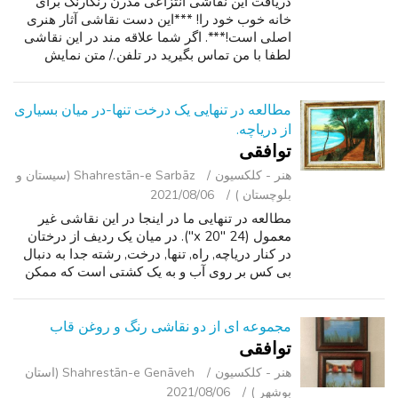
دریافت این نقاشی انتزاعی مدرن رنگارنگ برای
خانه خوب خود را! ***این دست نقاشی آثار هنری
اصلی است!***. اگر شما علاقه مند در این نقاشی
لطفا با من تماس بگیرید در تلفن./ متن نمایش
اطلاعات تماس. من تعداد زیادی هنر بیشتر شبیه به
این.لطفا برو to---www.NiceMo...
مطالعه در تنهایی یک درخت تنها-در میان بسیاری
از دریاچه.
توافقی
هنر - کلکسیون
Shahrestān-e Sarbāz (سیستان و
بلوچستان )
2021/08/06
مطالعه در تنهایی ما در اینجا در این نقاشی غیر
معمول (24 "x 20"). در میان یک ردیف از درختان
در کنار دریاچه, راه, تنها, درخت, رشته جدا به دنبال
بی کس بر روی آب و به یک کشتی است که ممکن
است او را به یک دنیای بهتر? شاید, من کمی بیش از
حد عاشقانه در اینجا...
مجموعه ای از دو نقاشی رنگ و روغن قاب
توافقی
هنر - کلکسیون
Shahrestān-e Genāveh (استان
بوشهر )
2021/08/06