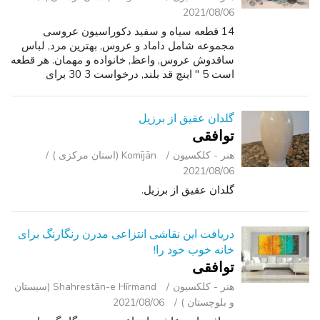
2021/08/06
14 قطعه سیاه و سفید دکوراسیون عروسی
مجموعه شامل داماد و عروس, بهترین مرد, لباس
ساقدوش عروس, واعظ, خانواده و مهمان. هر قطعه
است 5 " اینچ قد بلند, درخواست 3 30 برای
مجموعه. متن من برای عکس های بیشتر. برای
دیدن آیتم های دیگر من برای فروش لطفا با کلیک
بر...
گلدان عقیق از برزیل
توافقی
هنر - کلکسیون
Komījān (استان مرکزی )
2021/08/06
گلدان عقیق از برزیل.
دریافت این نقاشی انتزاعی مدرن رنگارنگ برای
خانه خوب خود را!
توافقی
هنر - کلکسیون
Shahrestān-e Hīrmand (سیستان
و بلوچستان )
2021/08/06