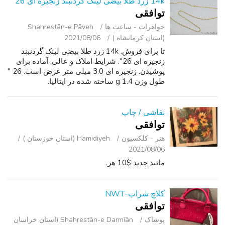
14k زرد طلا بیضی لینک گردنبند زنجیره ای 26
توافقی
جواهرات - ساعت ‌ها
Shahrestān-e Pāveh
(استان کرمانشاه )
2021/08/06
تا برای فروش. 14k زرد طلا بیضی لینک گردنبند
زنجیره ای 26". شرایط املاک و عالی, آماده برای
پوشیدن. زنجیره ای 3.0 میلی متر عرض است. 26 "
طول وزن 1.4 g ساخته شده در ایتالیا.
نقاشی / چاپ
توافقی
هنر - کلکسیون
Hamidiyeh (استان خوزستان )
2021/08/06
مانند جدید $10 هر.
کلاچ شراب-NWT
توافقی
پوشاک
Shahrestān-e Darmīān (استان خراسان