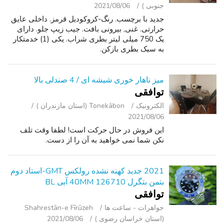
جنوبی )
2021/08/06
جدید با برچسب. رنگ-کروکودیل قرمز. داخلی عایق
حرارتی. غنی, بیرونی بافت. جیب زیپ جلو. دارای
یک 750 میلی لیتر بطری شراب. یکی (1) خدمتکار
به سبک بطری بازکن.
میز ناهار خوری شیشه ای / 4 صندلی بالا
توافقی
الکترونیک
Tonekābon (استان مازندران )
2021/08/06
این فروش در حال حرکت است! لطفا وقت تلف
نکن شما نمی خواهید به آن را از دست.
2021 جدید کهنه نشده رولکس GMT-استاد دوم
بتمن بتگرل 40MM 126710 آبی BL
توافقی
جواهرات - ساعت ‌ها
Shahrestān-e Fīrūzeh
(استان خراسان رضوی )
2021/08/06