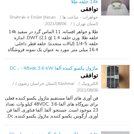
14k حلقه طلا
توافقی
جواهرات - ساعت ‌ها
Shahrak-e Emām Ḩasan
(استان تهران )
2021/08/06
طلا و جواهر افسانه. 11 الماس گرد در سفید 14k
حلقه طلا. وزن حلقه: 1.4 DWT (2.1 g). اندازه
حلقه: 5-1/4 (ایالات متحده). حلقه قطر داخلی:
16.4 میلی متر. مورد به عنوان یک نمونه فروشگاه
مورد استفاده قرار گرفت;. لطفا تصاویر دقیق
متصل بررسی. 10045-4 کوشک جاده...
ماژول یکسو کننده آلفا DC ، - 48vdc 3.6 kW
توافقی
الکترونیک
Kāshmar (استان خراسان رضوی )
2021/08/06
فن آوری های آلفا مستقیم ماژول یکسو کننده فعلی
برای نیروگاه های آلفا-48VDC. 3.6 کیلو وات. تعداد
23 موجود است. جستجو: آلفا, آلفا فناوری, آلفا فن
آوری, آرگوس, یکسو کننده, ماژول یکسو کننده, Dc,
کارخانه DC, نیروگاه DC,- 48VDC,.