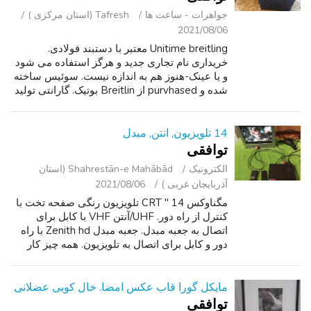
جواهرات - ساعت ‌ها
Tafresh (استان مرکزی )
2021/08/06
Unitime breitling معتبر با دستبند فولادی.
خریداری نام تجاری جدید و هرگز استفاده می شود
و یا عینک-هنوز هم به اندازه نیست. سوئیس ساخته
شده و purvhased از Breitlin بوتیک. گارانتی تولید
کننده هنوز هم فعال. خرده فروشی 8 8900. خرید
برای $4000. فورا در دستر...
14 تلویزیون, انتن, مبدل
توافقی
الکترونیک
Shahrestān-e Mahābād (استان
آذربایجان غربی )
2021/08/06
مگناوکس 14 " CRT تلویزیون رنگی صفحه تخت با
کنترل از راه دور. UHF/آنتن VHF با کابل برای
اتصال به جعبه مبدل. جعبه مبدل Zenith hd با راه
دور و کابل برای اتصال به تلویزیون. همه چیز کار
می کند و در شرایط خوبی است. پیشنهاد. می توانید
به صورت محلی ارائه.
مایکل گورا قاب عکس امضا. خال کوبی عضلانی
توافقی