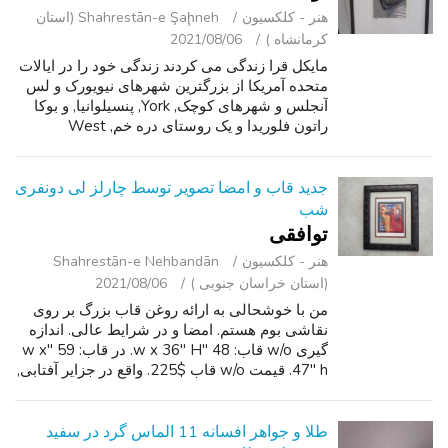
هنر - کلکسیون
Shahrestān-e Şaḩneh (استان
کرمانشاه )
2021/08/06
مایکل قرا زندگی می کردند زندگی خود را در ایالات
متحده آمریکا از بزرگترین شهرهای نیویورک و لس
آنجلس و شهرهای کوچک, York, پنسیلوانیا, و بوکا
راتون فلوریدا و یک روستای دره خم, West
Virginia.'تجربه گسترده ای به من کمک کرد به درک
شدید متنوع آمریکایی شیوه ...
جدید قاب و امضا تصویر توسط چارلز لی دونفری
شب
توافقی
هنر - کلکسیون
Shahrestān-e Nehbandān
(استان خراسان جنوبی )
2021/08/06
من با خوشحالی به ارائه روغن قاب بزرگ بر روی
نقاشی بوم هستم. امضا و در شرایط عالی. اندازه
گیری w/o قاب: 48 "w x 36" H. در قاب: 59 "w x
47" h. قیمت w/o قاب $225. واقع در جزایر آفتابی,
فلوریدا.
طلا و جواهر افسانه 11 الماس گرد در سفید