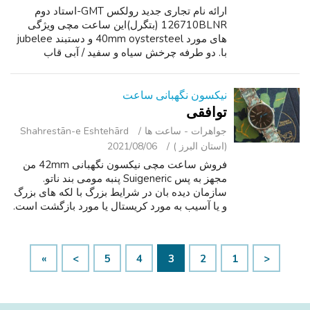
ارائه نام تجاری جدید رولکس GMT-استاد دوم
126710BLNR (بتگرل)این ساعت مچی ویژگی
های مورد 40mm oystersteel و دستبند jubelee
با. دو طرفه چرخش سیاه و سفید / آبی قاب
سرامیک. این ساعت در حال اجرا است به روز
رسانی جنبش تولید رولکس 3285 با تقریبی. ذخیره
انرژی...
نیکسون نگهبانی ساعت
توافقی
جواهرات - ساعت ‌ها
Shahrestān-e Eshtehārd
(استان البرز )
2021/08/06
فروش ساعت مچی نیکسون نگهبانی 42mm من
مجهز به پس Suigeneric پنبه مومی بند ناتو.
سازمان دیده بان در شرایط بزرگ با لکه های بزرگ
و یا آسیب به مورد کریستال یا مورد بازگشت است.
دیده بان در حال اجرا بود تا چند ماه پیش زمانی که
باتری زد و نیاز به جا شود (10$...
»
>
5
4
3
2
1
<