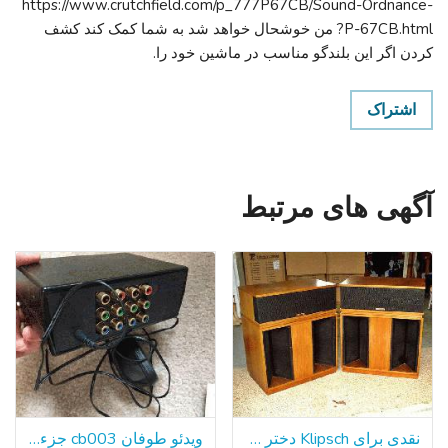
https://www.crutchfield.com/p_777P67CB/Sound-Ordnance-
P-67CB.html? من خوشحال خواهد شد به شما کمک کند کشف
کردن اگر این بلندگو مناسب در ماشین خود را.
اشتراک
آگهی های مرتبط
نقدی برای Klipsch دختر خوشگل خود را و یا لا اسکالا
ویدئو طوفان cb003 جزء ویدئو توزیع آمپر