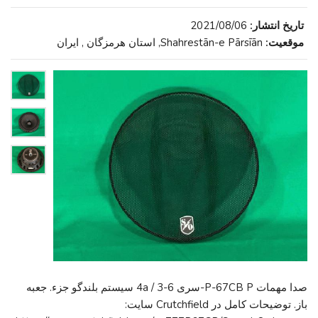
تاریخ انتشار:
2021/08/06
موقعیت:
Shahrestān-e Pārsīān, استان هرمزگان , ایران
صدا مهمات P-67CB P-سری 6-3 / 4a سیستم بلندگو جزء. جعبه
باز. توضیحات کامل در Crutchfield سایت: