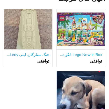
Lego New In Box-لگو دوستان تابستان سرگرم کننده پارک آبی
جنگ ستارگان, لیلی Ledy هزاره فالکون سطح شیب دار قسمت 1979
توافقی
توافقی