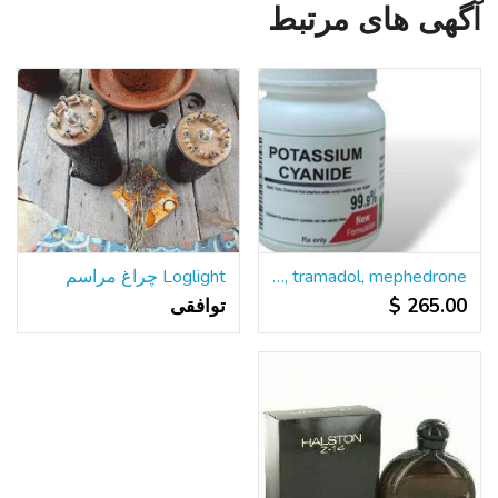
آگهی های مرتبط
Buy cyanide, nembutal, xanax, valium, oxytocin, viagra, tramadol, mephedrone
Loglight چراغ مراسم
265.00 $
توافقی