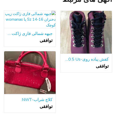
جبهه شمالی فازی ژاکت زیپ دختران Sz 14-16 یا womanas کوچک
توافقی
کفش پیاده روی-Fila 10.5 Us
توافقی
کلاچ شراب-NWT
توافقی