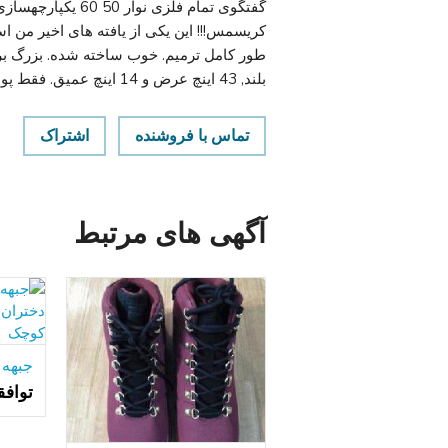
کريسمس!!! این یکی از یافته های اخیر من ا
بلند, 43 اینچ عرض و 14 اینچ عمیق. فقط پول نقد!
تماس با فروشنده
اشتراک
آگهی های مرتبط
تواف