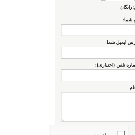
:
رایگان
 شما:
رس ایمیل شما:
ره تلفن (اختیاری):
ام: