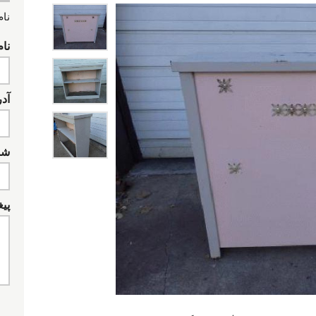
نام
نام
آد
شما
پیغ