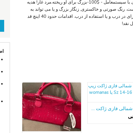
گفتگوی تمام فلزی نوار 50 60 یکپارچهسازی با سیستمعامل - $100-بزرگ برای او ریخته.مرد غار! هديه
ست. رنگ صورتی و خاکستری, زنگار بزرگ و یا می تواند به
طور کامل ترمیم. خوب ساخته شده. بزرگ برای در درب و یا استفاده از درب. اقدامات حدود 40 اینچ قد
اط
جبهه شمالی فازی ژاکت زیپ دختران Sz 14-16 یا womanas کوچک
قی