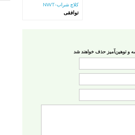
کلاچ شراب-NWT
توافقی
مه‌ و توهین‌آمیز حذف خواهند شد