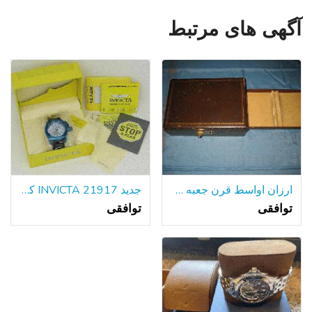
آگهی های مرتبط
ارزان اواسط قرن جعبه طلا و جواهر
جدید INVICTA 21917 کوردوبا مردانه دیده بان آبی SS 50mm مورد تاریخ کوارتز
توافقی
توافقی