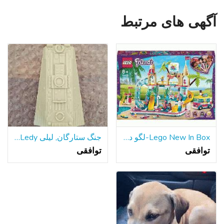
آگهی های مرتبط
Lego New In Box-لگو دوستان تابستان سرگرم کننده پارک آبی
جنگ ستارگان, لیلی Ledy هزاره فالکون سطح شیب دار قسمت 1979
توافقی
توافقی