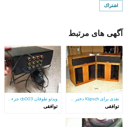
اشتراک
آگهی های مرتبط
نقدی برای Klipsch دختر خوشگل خود را و یا لا اسکالا
ویدئو طوفان cb003 جزء ویدئو توزیع آمپر
توافقی
توافقی