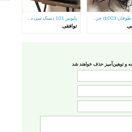
ویدئو طوفان cb003 جزء ویدئو توزیع آمپر
پایونیر 101 دیسک سی دی پلیر PD-F908
قی
توافقی
مه‌ و توهین‌آمیز حذف خواهند شد