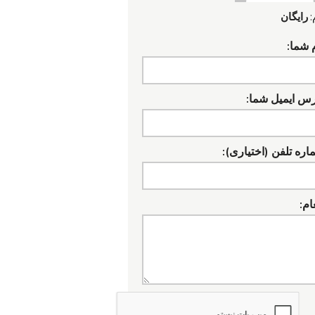
:
رایگان
 شما:
رس ایمیل شما:
ره تلفن (اختیاری):
ام: