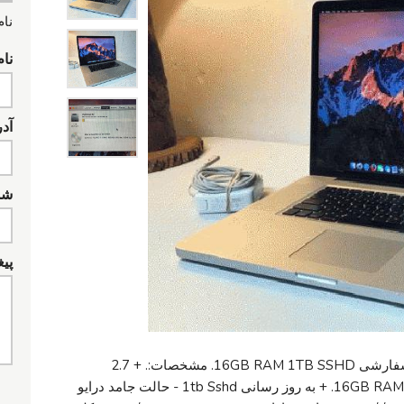
نام
نام
آد
شما
پیغ
اپل مک بوک پرو 17 " اینچ به روز رسانی و سفارشی 16GB RAM 1TB SSHD. مشخصات:. + 2.7
پردازنده Core i7 گیگاهرتز. + به روز رسانی 16GB RAM. + به روز رسانی 1tb Sshd - حالت جامد درایو