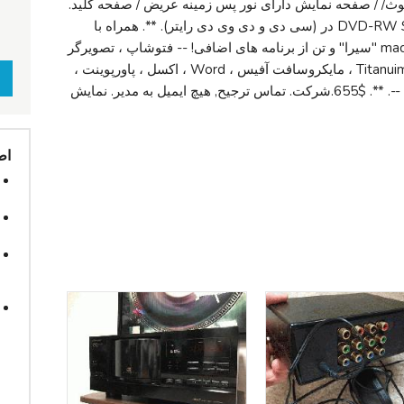
وتوث/ / صفحه نمایش دارای نور پس زمینه عریض / صفحه کلید.
+ سخنرانان / / iSight وب کم // DVD-RW SuperDrive در (سی دی و دی وی دی رایتر). **. همراه با
شارژر Magsafe. لود شده با: از macOS 10. 12 "سیرا" و تن از برنامه های اضافی! -- فتوشاپ ، تصویرگر
، این دیزاین، CS3 ، گوگل کروم ، نان تست Titanuim ، مایکروسافت آفیس ، Word ، اکسل ، پاورپوینت ،
Garageband ، iMovie به ، آیتونز ، و بیشتر! --. **. $655.شرکت. تماس ترجیح, هیچ ایمیل به مدیر. نمایش
اط