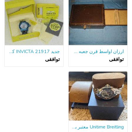
ارزان اواسط قرن جعبه طلا و جواهر
جدید INVICTA 21917 کوردوبا مردانه دیده بان آبی SS 50mm مورد تاریخ کوارتز
توافقی
توافقی
Unitime Breitling معتبر با دستبند فولادی w / جعبه و مقالات