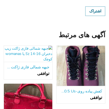
اشتراک
آگهی های مرتبط
جبهه شمالی فازی ژاکت زیپ دختران Sz 14-16 یا womanas کوچک
توافقی
کفش پیاده روی-Fila 10.5 Us
توافقی