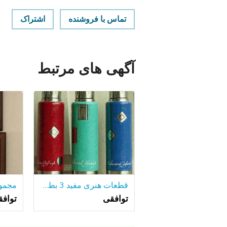
تماس با فروشنده
اشتراک
آگهی های مرتبط
قطعات هنری مفید 3 بطری های آلومینیومی جلا
توافقی
تواف