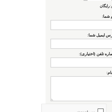
:
رایگان
 شما:
رس ایمیل شما:
ره تلفن (اختیاری):
ام: