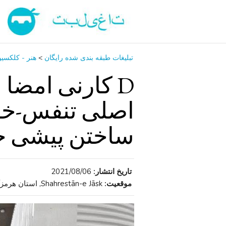
تبلیغات طبقه بندی شده رایگان
>
هنر - کلکسی
D کارنی امضا
اصلی تنفس-خ
ساختن پیشی 
تاریخ انتشار:
2021/08/06
موقعیت:
Shahrestān-e Jāsk, استان هرمزگان , ایران