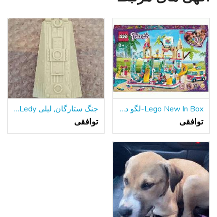
Lego New In Box-لگو دوستان تابستان سرگرم کننده پارک آبی
جنگ ستارگان, لیلی Ledy هزاره فالکون سطح شیب دار قسمت 1979
توافقی
توافقی