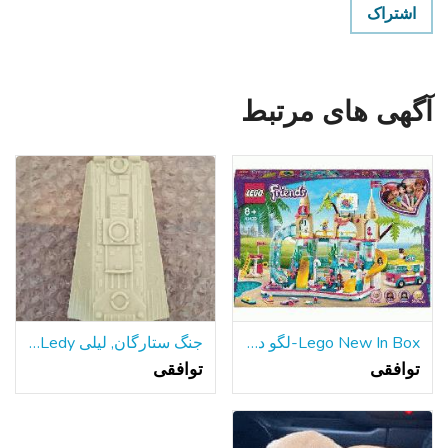
اشتراک
آگهی های مرتبط
Lego New In Box-لگو دوستان تابستان سرگرم کننده پارک آبی
جنگ ستارگان, لیلی Ledy هزاره فالکون سطح شیب دار قسمت 1979
توافقی
توافقی