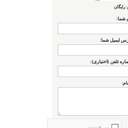
:
رایگان
 شما:
رس ایمیل شما:
ره تلفن (اختیاری):
ام: