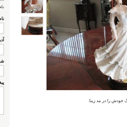
نام
نام
آد
شما
پیغ
 خودش را در مد زیبا.