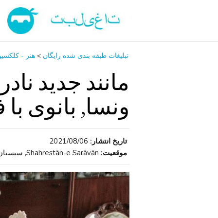
تبلیغات طبقه بندی شده رایگان
>
هنر - کلکسی
ونسا, بانوی با
تاریخ انتشار:
2021/08/06
موقعیت:
Shahrestān-e Sarāvān, سیستان و بلوچستان , ایران