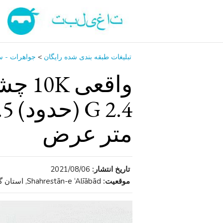
تبلیغات طبقه بندی شده رایگان
>
جواهرات - س
واقعی
متر عرض
تاریخ انتشار:
2021/08/06
موقعیت:
Shahrestān-e ‘Alīābād, استان گلستان , ایران