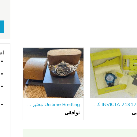
اط
جدید INVICTA 21917 کوردوبا مردانه دیده بان آبی SS 50mm مورد تاریخ کوارتز
Unitime Breitling معتبر با دستبند فولادی w / جعبه و مقالات
قی
توافقی