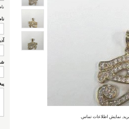
نام
نام
آد
شما
پیغ
رید, نمایش اطلاعات تماس.