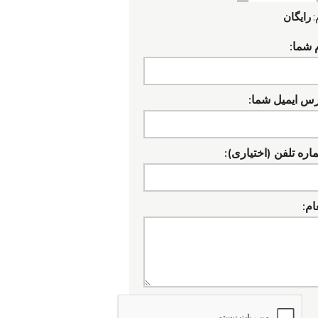
:
رایگان
 شما:
رس ایمیل شما:
ره تلفن (اختیاری):
ام: