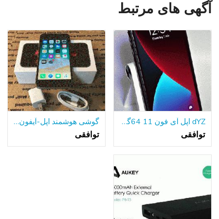
آگهی های مرتبط
dYZ اپل آی فون 11 64گیگابایت سیاه A2111 تی موبایل/با حداکثر سرعت دویدن گارانتی!
گوشی هوشمند اپل-آیفون 6s-64GB قفل شده است
توافقی
توافقی