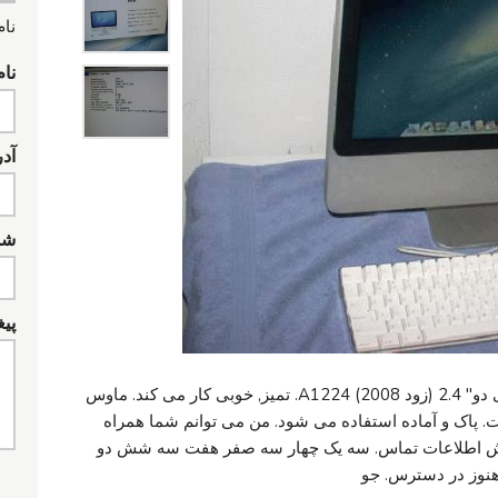
نام
نام
آد
شما
پیغ
اپل iMac 20 اینچی "هسته 2 اواز یا موسیقی دو" 2.4 (زود 2008) A1224. تمیز, خوبی کار می کند. ماوس
. پاک و آماده استفاده می شود. من می توانم شما همراه
ر نمایش اطلاعات تماس. سه یک چهار سه صفر هفت سه شش دو
هنوز در دسترس. جو