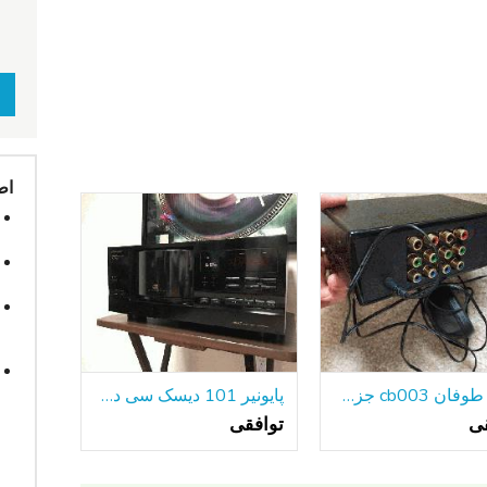
اط
ویدئو طوفان cb003 جزء ویدئو توزیع آمپر
پایونیر 101 دیسک سی دی پلیر PD-F908
قی
توافقی