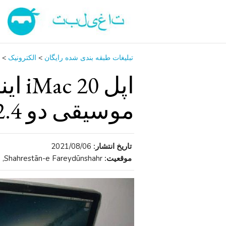
تبلیغات طبقه بندی شده رایگان
>
الکترونیک
>
موسیقی دو 2.4 زود 2008 A1224
تاریخ انتشار:
2021/08/06
موقعیت:
Shahrestān-e Fareydūnshahr, استان اصفهان , ایران