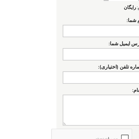
:
رایگان
 شما:
رس ایمیل شما:
ره تلفن (اختیاری):
ام: