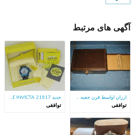
آگهی های مرتبط
ارزان اواسط قرن جعبه طلا و جواهر
جدید INVICTA 21917 کوردوبا مردانه دیده بان آبی SS 50mm مورد تاریخ کوارتز
توافقی
توافقی