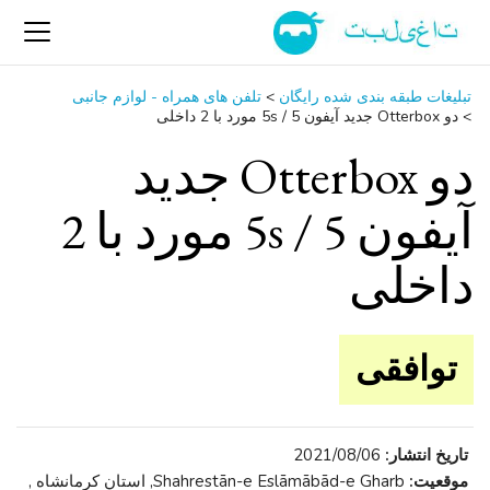
تبلیغات طبقه بندی شده رایگان
>
تلفن ‌های همراه - لوازم جانبی
>
دو Otterbox جدید آیفون 5 / 5s مورد با 2 داخلی
دو Otterbox جدید
آیفون 5 / 5s مورد با 2
داخلی
توافقی
تاریخ انتشار:
2021/08/06
موقعیت:
Shahrestān-e Eslāmābād-e Gharb, استان کرمانشاه ,