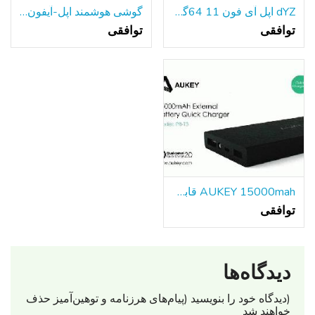
dYZ اپل آی فون 11 64گیگابایت سیاه A2111 تی موبایل/با حداکثر سرعت دویدن گارانتی!
گوشی هوشمند اپل-آیفون 6s-64GB قفل شده است
توافقی
توافقی
AUKEY 15000mah قابل حمل باتری خارجی بانک شارژر سریع
توافقی
دیدگاه‌ها
(دیدگاه خود را بنویسید (پیام‌های هرزنامه‌ و توهین‌آمیز حذف
خواهند شد