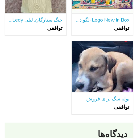
Lego New In Box-لگو دوستان تابستان سرگرم کننده پارک آبی
جنگ ستارگان, لیلی Ledy هزاره فالکون سطح شیب دار قسمت 1979
توافقی
توافقی
توله سگ برای فروش
توافقی
دیدگاه‌ها