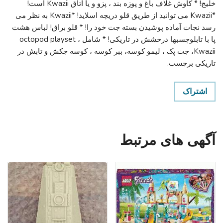
خلیج! * کاوش غلاف باغ و پوزه بند ، پزو و یا اتاق Kwazii است!
*Kwazii می توانید از طریق قلو دریچه اسلاید! *Kwazii به نظر می
رسد نجات آماده پوشیدن بسته جت خود را! * قلو براق! لباس هشت
پا با تابلوچسبها درخشش در تاریکی! * شامل octopod playset ،
Kwazii، جت پک ، لیمو کوسه، ببر کوسه ، کوسه چکش و تابش در
تاریکی برچسب.
اشتراک
آگهی های مرتبط