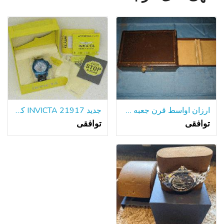
ارزان اواسط قرن جعبه طلا و جواهر
جدید INVICTA 21917 کوردوبا مردانه دیده بان آبی SS 50mm مورد تاریخ کوارتز
توافقی
توافقی