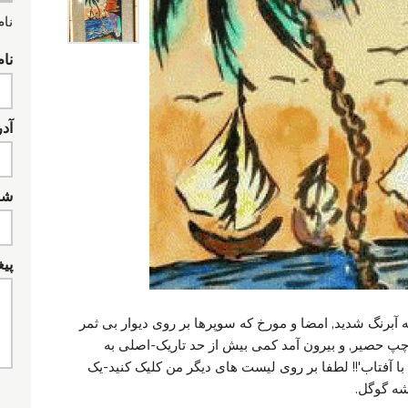
نام
نام
آد
شما
پیغ
یشه آبرنگ شدید, امضا و مورخ که سوپرها بر روی دیوار بی ثمر
ب نور در سمت چپ حصیر, و بیرون آمد کمی بیش از حد تاریک-اصلی به
ا با آفتاب'!! لطفا بر روی لیست های دیگر من کلیک کنید-یک
شه گوگل.