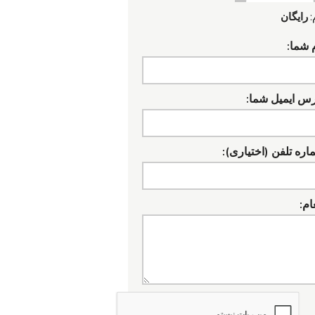
:
رایگان
 شما:
رس ایمیل شما:
ره تلفن (اختیاری):
ام: