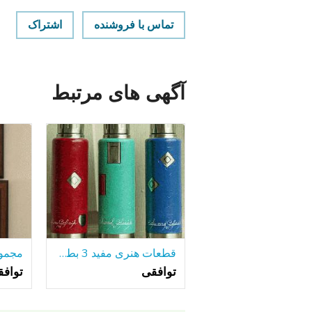
تماس با فروشنده
اشتراک
آگهی های مرتبط
قطعات هنری مفید 3 بطری های آلومینیومی جلا
توافقی
تواف